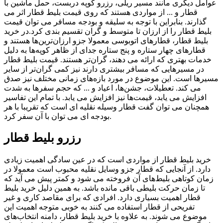
عوامل دیگری مانند مسیر ریلی، رزرو کوپه دربست، حمل ماشین با
قطار و ... از مواردی هستند که روی قیمت بلیط قطار اثر می
گذارند. بنابراین با توجه به سلیقه و بودجه مسافر می توان قیمت
بلیط قطار را از ارزان تا متوسط و گران تقسیم بندی کرد.در خرید
بلیط قطار، قطارهای اتوبوسی معمولا جزو ارزان‌‌ترین‌ها هستند و
قطارهای چهار ستاره و پنج ستاره جدای از ظاهر کوپه‌ها به دلیل
خدمات بهتری که ارائه می دهند، گران‌تر هستند. قیمت بلیط قطار
در مسیرهایی که مسافر بیشتری دارند نیز کمی گران‌‌تر از سایر
مسیر‌ها است. این موضوع در مورد بازه‌های زمانی مختلف نیز صدق
می کند. تعطیلات، جشن‌ها، اعیاد و ... که حجم سفرها به شدت
افزایش می یابد، قیمت‌ها نیز افزایش می یابد. با تمام این تفاسیر
همچنان می توان گفت قطار وسیله نقلیه ای است که تقریبا با هر
بودجه ای می توان با آن سفر کرد.
رزرو بلیط قطار
خرید بلیط قطار از مواردی است که در عین سادگی اهمیت زیادی
دارد. از آنجایی که قطار جزو وسایل نقلیه محبوب است معمولا در
زمان کوتاهی بلیط‌های آن فروخته می شود و کمتر پیش می آید که
تا زمان حرکت بلیطی باقی مانده باشد. به همین دلیل خرید بلیط
قطار اهمیت بسیاری دارد. افرادی که برای مقاصد کاری و غیر
تفریحی از قطار استفاده می کنند به خوبی متوجه اهمیت این
موضوع می شوند. به علاوه با خرید بلیط قطار، دامنه انتخاب‌های