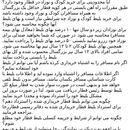
آیا محدودیتی برای خرید کودک و نوزاد در قطار وجود دارد؟
طبق مقررات راه آهن بایستی در هر کوپه قطار حداقل یک بزرگسال
به همراه مسافران کودک و نوزاد وجود داشته باشد
برای خرید بلیط کودک و نوزاد چه شرایطی نیاز است و بهای بلیط
آنها چگونه محاسبه می شود؟
برای نوزادان زیر دو سال تنها ۱۰ درصد بهای بلیط (معادل بهای بیمه
مسافر) محاسبه می شود. در صورتی که شما بخواهید صندلی برای
نوزاد خود رزرو نمایید بایستی ۵۰ درصد بهای بلیط را پرداخت نمایید.
همچنین بهای بلیط کودکان ۲ تا ۱۲ سال نیم بها محاسبه می شود.
تمامی افراد بالای ۱۲ سال نیز بزرگسال محسوب شده و کل بهای
بلیط را بایستی پرداخت نمایند
اگر نام مسافر را به اشتباه خریداری کرده باشم آیا می توانم از بلیط
خود استفاده نمایم؟
اگر اطلاعات مسافر را اشتباه وارد نموده اید و اطلاعات بلیط با
کارت شناسایی مسافر یکسان نباشد، مسافر بدون بلیط تلقی
خواهد شد و بدیهی است در صورت سوار شدن به قطار مبلغ کل
بلیط توسط رئیس قطار دریافت می شود. لذا در صورت بروز این
مشکل بلیط خود را استرداد نموده و مجددا خرید نمایید
چگونه می توانم بلیط قطار خریداری شده را استرداد دهم؟
برای استرداد بلیط قطار خریداری شده به دفاتر رسمی قطاررجا
مراجعه فرمایید.
چگونه می توانم از شرایط و جریمه کنسلی بلیط قطار خود مطلع
شوم؟
با مراجعه به نزدیکترین نمایندگی رجا میتوانید از شرایط و جریمه