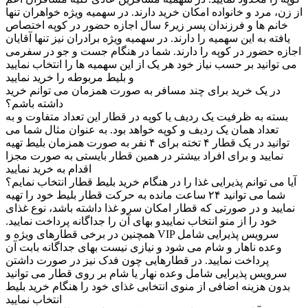
از زن، مرد و خانواده امکان خرید دارند. در سهمیه ویژه خواهران تنها
خانم ها و فرزندان پسر زیر۶ سال اجازه حضور در کوپه اختصاص
یافته به این سهمیه را دارند. در سهمیه ویژه برادران نیز تنها آقایان
اجازه حضور در کوپه را دارند. شما در هنگام جست و جو در سفرمی
می توانید بر حسب نیاز خود هر یک از این سهمیه ها را انتخاب نمایید
و بلیط مربوطه را خرید نمایید
در یک خرید برای چند مسافر به صورت همزمان می توانم خرید
داشته باشم؟
بسته به ظرفیت یک ردیف یا کوپه در قطار این تعداد متفاوت و به
تعداد همان یک ردیف و کوپه خواهد بود. به عنوان مثال شما می
توانید در یک قطار ۴ تخته برای ۴ نفر به صورت همزمان بلیط تهیه
نمایید و برای افراد بیشتر در همین قطار بایستی به صورت مجزا
اقدام به خرید نمایید
آیا می توانم پذیرایی غذا را در هنگام خرید بلیط قطار انتخاب نمایم؟
شما می توانید ۲۴ ساعت مانده به حرکت قطار بلیط خود را تهیه
نمایید و در صورتی که قطار امکان سرو غذا داشته باشد، نوع غذای
خود را از منو انتخاب نماییدو بهای آن را جداگانه پرداخت نمایید.
همچنین در برخی قطارهای ویژه و VIP سرویس پذیرایی شامل
وعده ناهار و شام می شود و نیازی نیست بهای جداگانه بابت آن
پرداخت نمایید. در قطارهایی چون فدک نیز در صورت داشتن
سرویس پذیرایی شامل وعده نهار یا شام بر روی قطار می توانید
بدون هزینه اضافی از منوی انتخابی غذای خود را هنگام خرید بلیط
انتخاب نمایید