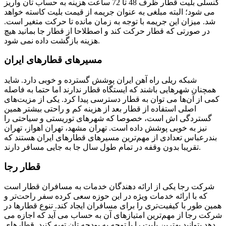
کنسلی بلیت قطار ظرف 48 تا 72 ساعت هزینه به حساب تان واریز
می شود؛ البته مبلغی به عنوان جریمه از قیمت بلیت کاسته خواهد
شد. میزان این جریمه با توجه به زمان مانده تا حرکت متغیر است.
در صورتی که قطار حرکت کند و اصطلاحا از قطار جا بمانید هیچ
هزینه بازگشت داده نمی شود.
مسیرهای قطارهای ایران
شبکه ریلی راه آهن ایران پوشش گسترده و خوبی دارد. شاید
همچنان شهرهایی باشند که ایستگاه قطار ندارند اما حتما به فاصله
کمی از آن‌ها می توان به قطار دسترسی پیدا کرد. یکی از مزیت‌های
اصلی استفاده از قطار بعد از هزینه کم و راحتی بیشتر همین
گستردگی اش است، خصوصا که شهرهای توریستی و سیاحتی را
نیز به خوبی پوشش داده است. تهران مشهد، تهران اهواز، تهران
بندرعباس تعدادی از مهم‌‌ترین مسیرهای قطارهای ایران هستند که
تقریبا بدون وقفه در تمام طول سال جا به جایی مسافر دارند.
قطار رجا
شرکت رجا یکی از ارائه دهندگان خدمات به مسافران قطار است
که با ارائه خدمات ویژه در این حوزه سعی کرده سفر راحت‌‌تر و
همین طور با کیفیت‌‌تری را برای مسافران ایجاد کند. تنوع قطارها در
شرکت رجا از مهم‌‌ترین امتیازهای آن به حساب می آید که اجازه می
دهد بتوانید بهترین بلیت را با توجه به بودجه تان تهیه کنید. قطارهای