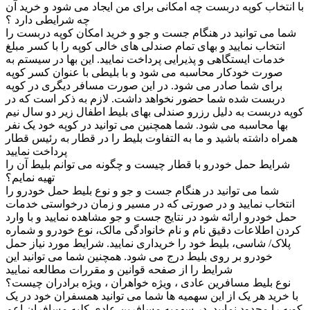
با انتخاب کوپه دربست چه امکانی برای من ایجاد می شود و خرید آن
چه شرایطی دارد ؟
شما می توانید در هنگام جست و جو و خرید امکان کوپه دربست را
انتخاب نمایید و بهای تمام صندلی های خالی کوپه را با کسر مبلغ
خدمات ایستگاهی و پذیرایی پرداخت نمایید. این بها در سیستم به
صورت خودکار محاسبه می شود و با بلیطی با عنوان کسر کوپه
برای شما صادر می شود. در این صورت مسافر دیگری در کوپه
دربست شده شما حضور نخواهد داشت. لازم به ذکر است که در
کوپه دربست به دلیل رزرو صندلی بهای بلیط اطفال زیر دو سال نیم
بها محاسبه می شود. شما همچنین می توانید در کوپه خود یک نفر
همراه داشته باشید و ما به التفاوت بلیط را در قطار به رئیس قطار
پرداخت نمایید
شرایط حمل خودرو با قطار چیست و چگونه می توانم بلیط آن را
تهیه نمایم؟
شما می توانید در هنگام جست و جو و نوع بلیط حمل خودرو را
انتخاب نمایید و در صورتی که در مسیر و زمان درخواستی خدمات
حمل خودرو ارائه شود در نتایج جست و جو مشاهده نمایید و با وارد
کردن اطلاعات دقیق نام و نام خانوادگی مالک، نوع خودرو و شماره
پلاک/ شاسی، بلیط خود را خریداری نمایید. شرایط مورد نیاز حمل
خودرو بر روی بلیط درج می شود. همچنین شما می توانید این
شرایط را از صفحه قوانین و مقررات مطالعه نمایید
نوع بلیط مسافرین عادی ، ویژه خواهران ، ویژه برادران چیست؟
با خرید هر یک از این سهمیه ها شما می توانید همسفران خود در یک
کوپه را محدود نمایید. در سهمیه مسافرین عادی کلیه مسافران اعم