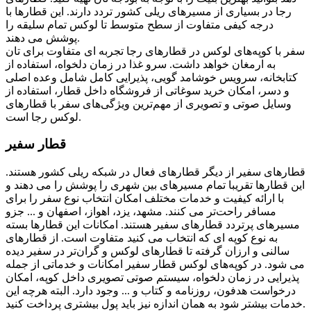
رجا در بسیاری از مسیرهای ریلی کشور ‌‌تردد دارند. این قطارها با
درجه کیفی متفاوت از سطح متوسط تا لوکس تمام سلیقه را
پوشش می دهند.
سفر با کوپه‌های لوکس در قطارهای رجا تجربه ای متفاوت برای تان
به ارمغان خواهد داشت. سرو غذا در زمان دلخواه، استفاده از
کتابخانه، سرویس خوشامد گویی، پذیرایی کامل شامل وعده اصلی
و دسر، امکان خرید سوغاتی از فروشگاه داخل قطار، استفاده از
وسایل صوتی و تصویری از مهم‌‌ترین ویژگی‌های سفر با قطارهای
لوکس رجا است.
قطار سفیر
قطارهای سفیر از دیگر قطارهای فعال در شبکه ریلی کشور هستند.
این قطارها تقریبا تمام مسیرهای بین شهری را پوشش را می دهند و
با ارائه کیفیت و خدمات مختلف امکان انتخاب نوع سفر را برای
مسافر راحت‌‌تر می کنند. مشهد، یزد، اهواز، اصفهان و ... جزو
مسیرهای پرتردد قطارهای سفیر هستند. امکانات این قطارها بسته
به نوع کوپه ای که انتخاب می کنید متفاوت است. از قطارهای
سالنی و ارزان گرفته تا قطارهای لوکس و گران‌‌تر در سفیر دیده
می شود. در کوپه‌های لوکس قطار سفیر امکانات و خدماتی از جمله
پذیرایی در زمان دلخواه، سیستم صوتی تصویری داخل کوپه، امکان
درخواست هدفون، روزنامه و کتاب و ... وجود دارد. البته هرچه این
خدمات بیشتر شود به همان اندازه نیز باید پول بیشتری پرداخت کنید.