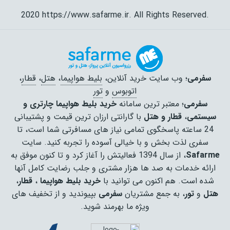
2020 https://www.safarme.ir. All Rights Reserved.
سفرمی
؛ وب سایت خرید آنلاین،
بلیط هواپیما
،
هتل
،
قطار
،
اتوبوس
و
تور
سفرمی
؛ معتبر ترین سامانه
خرید بلیط هواپیما چارتری و
سیستمی
،
قطار و هتل
با گارانتی ارزان ترین قیمت و پشتیبانی
24 ساعته پاسخگوی تمامی نیاز های مسافرتی شما است، تا
سفری لذت بخش و با خیالی آسوده را تجربه کنید. سایت
Safarme
، از سال 1394 فعالیتش را آغاز کرد و تا کنون موفق به
ارائه خدمات به صد ها هزار مشتری و جلب رضایت کامل آنها
شده است. هم اکنون می توانید با
خرید بلیط هواپیما
،
قطار
،
هتل
و
تور
، به جمع مشتریان
سفرمی
بپیوندید و از تخفیف های
ویژه ما بهرمند شوید.