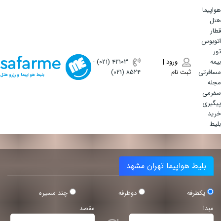
هواپیما
هتل
قطار
اتوبوس
تور
بیمه
ورود |
(۰۲۱) ۴٢١٠٣
-
مسافرتی
ثبت نام
(۰۲۱) ۸۵۲۴
بلیط هواپیما و رزرو هتل
مجله
سفرمی
پیگیری
خرید
بلیط
بلیط هواپیما تهران مشهد
یکطرفه
دوطرفه
چند مسیره
مبدا
مقصد