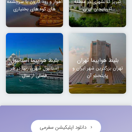
تبریز کلانشهری در منطقهٔ
اهواز و رود کارون با سرچشمه
آذربایجان ایران
های کوه های بختیاری
بلیط هواپیما تهران
بلیط هواپیما استانبول
تهران بزرگترین شهر ایران و
استانبول شهری زیبا در هر
پایتخت آن
فصلی از سال
دانلود اپلیکیشن سفرمی