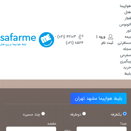
هواپیما
هتل
قطار
اتوبوس
تور
بیمه
ورود |
(۰۲۱) ۴٢١٠٣
-
مسافرتی
ثبت نام
(۰۲۱) ۸۵۲۴
بلیط هواپیما و رزرو هتل
مجله
سفرمی
پیگیری
خرید
بلیط
بلیط هواپیما مشهد تهران
یکطرفه
دوطرفه
چند مسیره
مبدا
مقصد