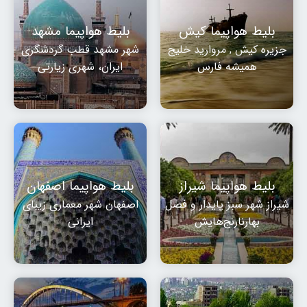
بلیط هواپیما کیش
بلیط هواپیما مشهد
جزیره کیش , مروارید خلیج
شهر مشهد قطب گردشگری
همیشه فارس
ایران، شهری زیارتی
بلیط هواپیما شیراز
بلیط هواپیما اصفهان
شیراز شهر سبز پایدار و فصل
اصفهان شهر معماری زیبای
بهارنارنج‌هایش
ایرانی