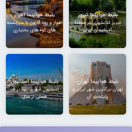
بلیط هواپیما تبریز
بلیط هواپیما اهواز
تبریز کلانشهری در منطقهٔ
اهواز و رود کارون با سرچشمه
آذربایجان ایران
های کوه های بختیاری
بلیط هواپیما تهران
بلیط هواپیما استانبول
تهران بزرگترین شهر ایران و
استانبول شهری زیبا در هر
پایتخت آن
فصلی از سال