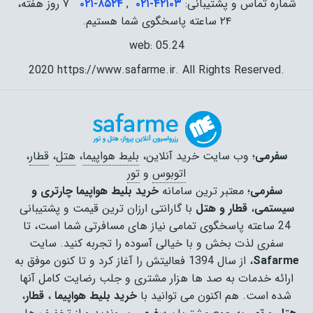
شماره تماس و پشتیبانی:
۰۲۱-۴٢١٠٣
,
۰۲۱-۸۵۲۴
۷ روز هفته،
۲۴ ساعته پاسخگوی شما هستیم.
web: 05.24
2020 https://www.safarme.ir. All Rights Reserved.
سفرمی
؛ وب سایت خرید آنلاین،
بلیط هواپیما
،
هتل
،
قطار
،
اتوبوس
و
تور
سفرمی
؛ معتبر ترین سامانه
خرید بلیط هواپیما چارتری و
سیستمی
،
قطار و هتل
با گارانتی ارزان ترین قیمت و پشتیبانی
24 ساعته پاسخگوی تمامی نیاز های مسافرتی شما است، تا
سفری لذت بخش و با خیالی آسوده را تجربه کنید. سایت
Safarme
، از سال 1394 فعالیتش را آغاز کرد و تا کنون موفق به
ارائه خدمات به صد ها هزار مشتری و جلب رضایت کامل آنها
شده است. هم اکنون می توانید با
خرید بلیط هواپیما
،
قطار
،