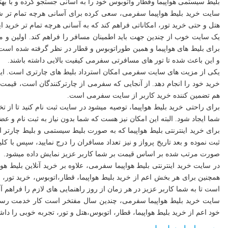
بلیط سیستمی هواپیما وقطار واتوبوس خود را به آسانی جستجو کرده و با بهت
سایت خرید بلیط‌ هواپیما سفرمی، سعی کرده برای آسانی هرچه تمام تر شما
هتل و حتی خرید تور، امکاناتی فراهم کند که به آسانی هرچه تمام تر خرید این
یک سایت خوب از چندین جهت باید اطمینان مسافر را فراهم کند. اولین و
برای بلیط های هواپیما و همین طوراتوبوس و قطار در نظر گرفته شده است.
و این باعث شده تا تور های مسافرتی سفرمی کیفیت بالایی داشته باشند.
یکی از مزیت های سایت سفرمی امکان استرداد بلیط های چارتری است. این م
خرید خود را انجام دهد. از آنجایی که سفرمی از چارترکنندگان است، قیمت ب
هم تضمین کننده خرید کاربر از سایت سفرمی است.
برای راحتی خرید بلیط ‌هواپیما، توصیه میشود در سایت ثبت نام کنید تا از ت
شما ایجاد شود. البته این امکان نیز هست که شما بدون نیاز به ثبت نام و عض
برای خرید اینترنتی بلیط هواپیما که به صورت بلیط سیستمی و بلیط چارت
ثبت نموده و بعد تاریخ پرواز و نیز تعداد مسافران را درج نمایید، سپس با
صورت مرتب شده بر اساس قیمت بر شما کاربر عزیز نمایش داده میشود.
در سایت خرید اینترنتی بلیط هواپیما سفرمی، علاوه بر خرید آنلاین بلیط هو
همچنین برای هر بخش اعم از خرید بلیط هواپیما، قطار،اتوبوس، خرید تور، ب
است تا به شما کاربر عزیز در هر زمان از روز راهنمایی های لازم را فراهم آو
سایت خرید بلیط هواپیما سفرمی، چندین سال مفتخر است کار خدمت رسانی ب
خود اعم از خرید بلیط هواپیما، قطار، اتوبوس،هتل و تور، تجربه خوبی را داشته