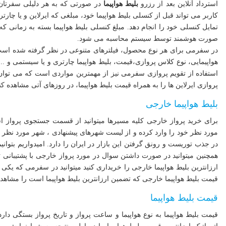
استرداد آنلاین بعد از رزرو
بلیط هواپیما
در صورتی که به هر دلیلی سفرتان
کاربر می تواند قبل از کنسلی بلیط هواپیما خود، مبلغی که ایرلاین و یا چار
تمایل کنسلی خود را انجام دهد. مبلغ کنسلی بلیط هواپیما بسته به زمانی ک
صورت هوشمند توسط سیستم محاسبه می شود.
در سفرمی برای هر نوع محصول، فیلترهای متنوعی در نظر گرفته شده است. 
هواپیمایی، نوع کلاس پروازی،قیمت، بلیط هواپیما چارتری و یا سیستمی و .
استفاده از تقویم پروازی سفرمی نیز از مهمترین مواردی است که می توان به
پروازی ایرلاین ها را به همراه قیمت بلیط هواپیما، در روزهای آتی مشاهده کنن
بلیط‌ هواپیما خارجی
برای خرید پرواز خارجی کلیه مسیرها میتوانید از قسمت جستجوی پرواز ا
مورد نظر خود را وارد کرده و از لیست شهرهای پیشنهادی ، شهر مورد نظر خ
در جذب توریست و رونق گرفتن این بازار در ایران را دارد. امیدواریم بتوان
همچنین میتوانید در صورت داشتن سوال در مورد پرواز خارجی با پشتیبانی تما
ارزانترین بلیط هواپیما خارجی را خریداری کنید میتوانید در سفرمی که یکی
قیمت بلیط هواپیما خارجی که تضمین ارزانترین بلیط هواپیما است را مشاهده 
قیمت بلیط هواپیما
قیمت بلیط هواپیما به نوع هواپیما و ساعت پرواز و تاریخ پرواز بستگی 