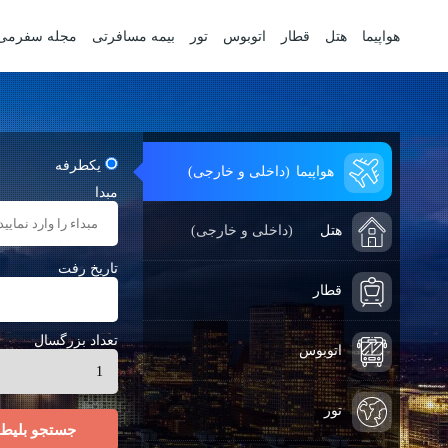
هواپیما
هتل
قطار
اتوبوس
تور
بیمه مسافرتی
مجله سفرمی
یکطرفه
هواپیما
(داخلی و خارجی)
مبدا
هتل
(داخلی و خارجی)
تاریخ رفت
قطار
تعداد بزرگسال
اتوبوس
تور
جستجو بلیط