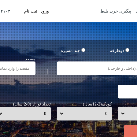
پیگیری خرید بلیط
ورود | ثبت نام
(۰۲۱) ۴٢١٠٣
دوطرفه
چند مسیره
مقصد
کودک(2-12سال)
تعداد نوزاد (0-2 سال)