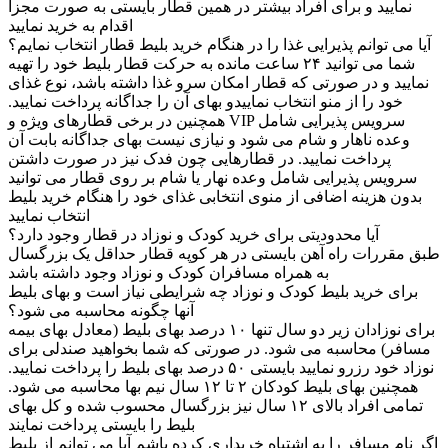
نمایید و برای افراد بیشتر در همین قطار بایستی به صورت مجزا
اقدام به خرید نمایید
آیا می توانم پذیرایی غذا را در هنگام خرید بلیط قطار انتخاب نمایم؟
شما می توانید ۲۴ ساعت مانده به حرکت قطار بلیط خود را تهیه
نمایید و در صورتی که قطار امکان سرو غذا داشته باشد، نوع غذای
خود را از منو انتخاب نماییدو بهای آن را جداگانه پرداخت نمایید.
همچنین در برخی قطارهای ویژه و VIP سرویس پذیرایی شامل
وعده ناهار و شام می شود و نیازی نیست بهای جداگانه بابت آن
پرداخت نمایید. در قطارهایی چون فدک نیز در صورت داشتن
سرویس پذیرایی شامل وعده نهار یا شام بر روی قطار می توانید
بدون هزینه اضافی از منوی انتخابی غذای خود را هنگام خرید بلیط
انتخاب نمایید
آیا محدودیتی برای خرید کودک و نوزاد در قطار وجود دارد؟
طبق مقررات راه آهن بایستی در هر کوپه قطار حداقل یک بزرگسال
به همراه مسافران کودک و نوزاد وجود داشته باشد
برای خرید بلیط کودک و نوزاد چه شرایطی نیاز است و بهای بلیط
آنها چگونه محاسبه می شود؟
برای نوزادان زیر دو سال تنها ۱۰ درصد بهای بلیط (معادل بهای بیمه
مسافر) محاسبه می شود. در صورتی که شما بخواهید صندلی برای
نوزاد خود رزرو نمایید بایستی ۵۰ درصد بهای بلیط را پرداخت نمایید.
همچنین بهای بلیط کودکان ۲ تا ۱۲ سال نیم بها محاسبه می شود.
تمامی افراد بالای ۱۲ سال نیز بزرگسال محسوب شده و کل بهای
بلیط را بایستی پرداخت نمایند
اگر نام مسافر را به اشتباه خریداری کرده باشم آیا می توانم از بلیط