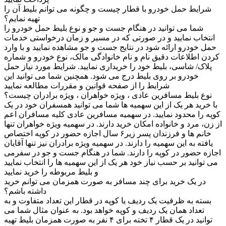
شرایط حمل خودرو با قطار چیست و چگونه می توانم بلیط آن را
تهیه نمایم؟
شما می توانید در هنگام جست و جو و نوع بلیط حمل خودرو را
انتخاب نمایید و در صورتی که در مسیر و زمان درخواستی خدمات
حمل خودرو ارائه شود در نتایج جست و جو مشاهده نمایید و با وارد
کردن اطلاعات دقیق نام و نام خانوادگی مالک، نوع خودرو و شماره
پلاک/ شاسی، بلیط خود را خریداری نمایید. شرایط مورد نیاز حمل
خودرو بر روی بلیط درج می شود. همچنین شما می توانید این
شرایط را از صفحه قوانین و مقررات مطالعه نمایید
نوع بلیط مسافرین عادی ، ویژه خواهران ، ویژه برادران چیست؟
با خرید هر یک از این سهمیه ها شما می توانید همسفران خود در یک
کوپه را محدود نمایید. در سهمیه مسافرین عادی کلیه مسافران اعم
از زن، مرد و خانواده امکان خرید دارند. در سهمیه ویژه خواهران تنها
خانم ها و فرزندان پسر زیر۶ سال اجازه حضور در کوپه اختصاص
یافته به این سهمیه را دارند. در سهمیه ویژه برادران نیز تنها آقایان
اجازه حضور در کوپه را دارند. شما در هنگام جست و جو در سفرمی
می توانید بر حسب نیاز خود هر یک از این سهمیه ها را انتخاب نمایید
و بلیط مربوطه را خرید نمایید
در یک خرید برای چند مسافر به صورت همزمان می توانم خرید
داشته باشم؟
بسته به ظرفیت یک ردیف یا کوپه در قطار این تعداد متفاوت و به
تعداد همان یک ردیف و کوپه خواهد بود. به عنوان مثال شما می
توانید در یک قطار ۴ تخته برای ۴ نفر به صورت همزمان بلیط تهیه