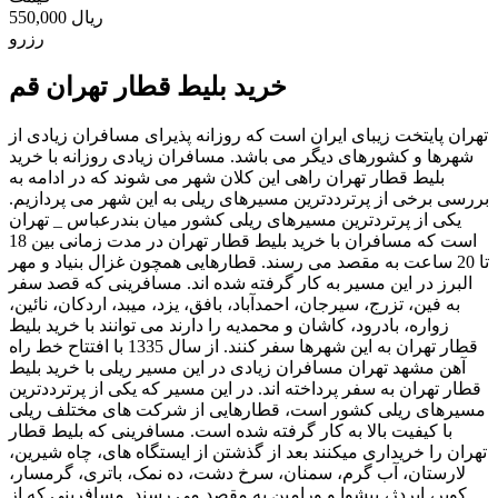
550,000 ریال
رزرو
خرید بلیط قطار تهران قم
تهران پایتخت زیبای ایران است که روزانه پذیرای مسافران زیادی از
شهرها و کشورهای دیگر می باشد. مسافران زیادی روزانه با خرید
بلیط قطار تهران راهی این کلان شهر می شوند که در ادامه به
بررسی برخی از پرترددترین مسیرهای ریلی به این شهر می پردازیم.
یکی از پرتردترین مسیرهای ریلی کشور میان بندرعباس _ تهران
است که مسافران با خرید بلیط قطار تهران در مدت زمانی بین 18
تا 20 ساعت به مقصد می رسند. قطارهایی همچون غزال بنیاد و مهر
البرز در این مسیر به کار گرفته شده اند. مسافرینی که قصد سفر
به فین، تزرج، سیرجان، احمدآباد، بافق، یزد، میبد، اردکان، نائین،
زواره، بادرود، کاشان و محمدیه را دارند می توانند با خرید بلیط
قطار تهران به این شهرها سفر کنند. از سال 1335 با افتتاح خط راه
آهن مشهد تهران مسافران زیادی در این مسیر ریلی با خرید بلیط
قطار تهران به سفر پرداخته اند. در این مسیر که یکی از پرترددترین
مسیرهای ریلی کشور است، قطارهایی از شرکت های مختلف ریلی
با کیفیت بالا به کار گرفته شده است. مسافرینی که بلیط قطار
تهران را خریداری میکنند بعد از گذشتن از ایستگاه های، چاه شیرین،
لارستان، آب گرم، سمنان، سرخ دشت، ده نمک، باتری، گرمسار،
کویر، ابردژ، پیشوا و ورامین به مقصد می رسند. مسافرینی که از