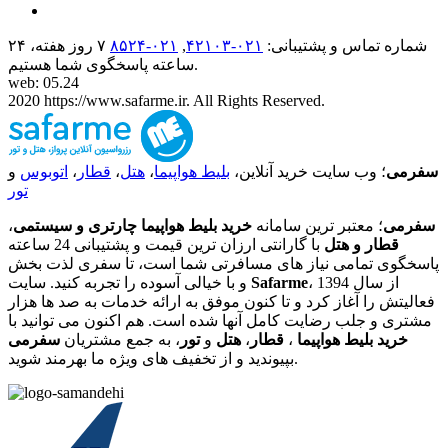
شماره تماس و پشتیبانی:
۰۲۱-۴٢١٠٣
,
۰۲۱-۸۵۲۴
۷ روز هفته، ۲۴
ساعته پاسخگوی شما هستیم.
web: 05.24
2020 https://www.safarme.ir. All Rights Reserved.
سفرمی
؛ وب سایت خرید آنلاین،
بلیط هواپیما
،
هتل
،
قطار
،
اتوبوس
و
تور
سفرمی
؛ معتبر ترین سامانه
خرید بلیط هواپیما چارتری و سیستمی
،
قطار و هتل
با گارانتی ارزان ترین قیمت و پشتیبانی 24 ساعته
پاسخگوی تمامی نیاز های مسافرتی شما است، تا سفری لذت بخش
، از سال 1394
Safarme
و با خیالی آسوده را تجربه کنید. سایت
فعالیتش را آغاز کرد و تا کنون موفق به ارائه خدمات به صد ها هزار
مشتری و جلب رضایت کامل آنها شده است. هم اکنون می توانید با
خرید بلیط هواپیما
،
قطار
،
هتل
و
تور
، به جمع مشتریان
سفرمی
بپیوندید و از تخفیف های ویژه ما بهرمند شوید.