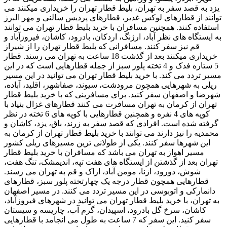
یزد به قصد سفر به تهران، بلیط قطار تهران را خریداری میکنند می
توانند از قطارهای لوکس غدیر، قطارهای پردیس سالنی و مهر البرز
استفاده کنند. همچنین مسافران با خرید بلیط قطار تهران می توانند
به ایستگاه های نظر آباد، ارژنگ، اردکان، بادرود، کاشان، فیروزآباد و
قم نیز سفر کنند. مسافرانی که بلیط قطار تهران را از شیراز
خریداری میکنند بعد از گذشت 18 ساعت به تهران می رسند. قطار
5 ستاره فدک و 4 تخته پلور سبز از جمله قطارهایی است که در این
مسیر تردد می کند. با خرید بلیط قطار تهران می توانید در این مسیر
ریلی به شهرهایی همچون مرودشت، سیوند، صفاشهر، اقلید، آباده،
شهرضا و اصفهان سفر کنید. برای مسافرینی که با خرید بلیط قطار
تهران از کرمان به تهران مسافرت می کنند قطارهای غزال بنیاد با
کوپه های 4 نفره و همچنین قطارهایی با کوپه های 6 تخته در نظر
گرفته شده است. افرادی که قصد سفر به زرند، باق، یزد، کاشان و
محمدیه را نیز دارند می توانند با خرید بلیط قطار تهران از کرمان به
این شهرها سفر کنند. یکی از طولانی ترین مسیرهای ریلی کشور
مسیر اهواز به تهران می باشد که مسافران با خرید بلیط قطار
تهران بعد از گذشتن از ایستگاه های هفت تپه، اندیمشک، تنگ هفت،
شوش، دورود، ازنا، مومن آباد، اراک و قم به تهران می رسند.
قطارهایی همچون قطار درجه یک چهارتخته پلور سبز، قطارهای
دانمارکی و اتوبوسی در این مسیر تردد می کنند. در مسیر اصفهان
به تهران، با خرید بلیط قطار تهران می توانید در شهرهای فیروزآباد،
کاشان، سرخ گل بادرود، اسپیدان، گرم آب، چاریسه و سیستان
سفر کنید. این سفر که 7 ساعت به طول می انجامد با قطارهایی