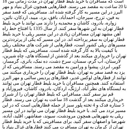
است که مسافران با خرید بلیط قطار تهران در مدت زمانی بین 18
تا 20 ساعت به مقصد می رسند. قطارهایی همچون غزال بنیاد و مهر
البرز در این مسیر به کار گرفته شده اند. مسافرینی که قصد سفر
به فین، تزرج، سیرجان، احمدآباد، بافق، یزد، میبد، اردکان، نائین،
زواره، بادرود، کاشان و محمدیه را دارند می توانند با خرید بلیط
قطار تهران به این شهرها سفر کنند. از سال 1335 با افتتاح خط راه
آهن مشهد تهران مسافران زیادی در این مسیر ریلی با خرید بلیط
قطار تهران به سفر پرداخته اند. در این مسیر که یکی از پرترددترین
مسیرهای ریلی کشور است، قطارهایی از شرکت های مختلف ریلی
با کیفیت بالا به کار گرفته شده است. مسافرینی که بلیط قطار
تهران را خریداری میکنند بعد از گذشتن از ایستگاه های، چاه شیرین،
لارستان، آب گرم، سمنان، سرخ دشت، ده نمک، باتری، گرمسار،
کویر، ابردژ، پیشوا و ورامین به مقصد می رسند. مسافرینی که از
یزد به قصد سفر به تهران، بلیط قطار تهران را خریداری میکنند می
توانند از قطارهای لوکس غدیر، قطارهای پردیس سالنی و مهر البرز
استفاده کنند. همچنین مسافران با خرید بلیط قطار تهران می توانند
به ایستگاه های نظر آباد، ارژنگ، اردکان، بادرود، کاشان، فیروزآباد و
قم نیز سفر کنند. مسافرانی که بلیط قطار تهران را از شیراز
خریداری میکنند بعد از گذشت 18 ساعت به تهران می رسند. قطار
5 ستاره فدک و 4 تخته پلور سبز از جمله قطارهایی است که در این
مسیر تردد می کند. با خرید بلیط قطار تهران می توانید در این مسیر
ریلی به شهرهایی همچون مرودشت، سیوند، صفاشهر، اقلید، آباده،
شهرضا و اصفهان سفر کنید. برای مسافرینی که با خرید بلیط قطار
تهران از کرمان به تهران مسافرت می کنند قطارهای غزال بنیاد با