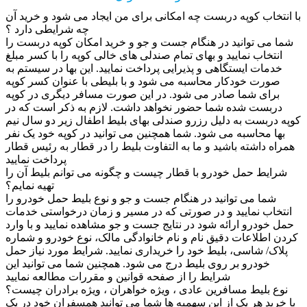
با انتخاب کوپه دربست چه امکانی برای من ایجاد می شود و خرید آن
چه شرایطی دارد ؟
شما می توانید در هنگام جست و جو و خرید امکان کوپه دربست را
انتخاب نمایید و بهای تمام صندلی های خالی کوپه را با کسر مبلغ
خدمات ایستگاهی و پذیرایی پرداخت نمایید. این بها در سیستم به
صورت خودکار محاسبه می شود و با بلیطی با عنوان کسر کوپه
برای شما صادر می شود. در این صورت مسافر دیگری در کوپه
دربست شده شما حضور نخواهد داشت. لازم به ذکر است که در
کوپه دربست به دلیل رزرو صندلی بهای بلیط اطفال زیر دو سال نیم
بها محاسبه می شود. شما همچنین می توانید در کوپه خود یک نفر
همراه داشته باشید و ما به التفاوت بلیط را در قطار به رئیس قطار
پرداخت نمایید
شرایط حمل خودرو با قطار چیست و چگونه می توانم بلیط آن را
تهیه نمایم؟
شما می توانید در هنگام جست و جو و نوع بلیط حمل خودرو را
انتخاب نمایید و در صورتی که در مسیر و زمان درخواستی خدمات
حمل خودرو ارائه شود در نتایج جست و جو مشاهده نمایید و با وارد
کردن اطلاعات دقیق نام و نام خانوادگی مالک، نوع خودرو و شماره
پلاک/ شاسی، بلیط خود را خریداری نمایید. شرایط مورد نیاز حمل
خودرو بر روی بلیط درج می شود. همچنین شما می توانید این
شرایط را از صفحه قوانین و مقررات مطالعه نمایید
نوع بلیط مسافرین عادی ، ویژه خواهران ، ویژه برادران چیست؟
با خرید هر یک از این سهمیه ها شما می توانید همسفران خود در یک