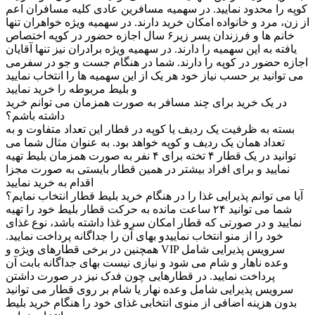
کوپه را محدود نمایید. در سهمیه مسافرین عادی کلیه مسافران اعم
از زن، مرد و خانواده امکان خرید دارند. در سهمیه ویژه خواهران تنها
خانم ها و فرزندان پسر زیر۶ سال اجازه حضور در کوپه اختصاص
یافته به این سهمیه را دارند. در سهمیه ویژه برادران نیز تنها آقایان
اجازه حضور در کوپه را دارند. شما در هنگام جست و جو در سفرمی
می توانید بر حسب نیاز خود هر یک از این سهمیه ها را انتخاب نمایید
و بلیط مربوطه را خرید نمایید
در یک خرید برای چند مسافر به صورت همزمان می توانم خرید
داشته باشم؟
بسته به ظرفیت یک ردیف یا کوپه در قطار این تعداد متفاوت و به
تعداد همان یک ردیف و کوپه خواهد بود. به عنوان مثال شما می
توانید در یک قطار ۴ تخته برای ۴ نفر به صورت همزمان بلیط تهیه
نمایید و برای افراد بیشتر در همین قطار بایستی به صورت مجزا
اقدام به خرید نمایید
آیا می توانم پذیرایی غذا را در هنگام خرید بلیط قطار انتخاب نمایم؟
شما می توانید ۲۴ ساعت مانده به حرکت قطار بلیط خود را تهیه
نمایید و در صورتی که قطار امکان سرو غذا داشته باشد، نوع غذای
خود را از منو انتخاب نماییدو بهای آن را جداگانه پرداخت نمایید.
همچنین در برخی قطارهای ویژه و VIP سرویس پذیرایی شامل
وعده ناهار و شام می شود و نیازی نیست بهای جداگانه بابت آن
پرداخت نمایید. در قطارهایی چون فدک نیز در صورت داشتن
سرویس پذیرایی شامل وعده نهار یا شام بر روی قطار می توانید
بدون هزینه اضافی از منوی انتخابی غذای خود را هنگام خرید بلیط