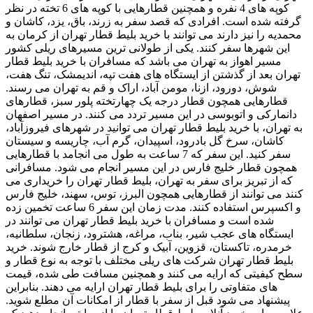
کوپه های 4 نفره و همچنین قطارهایی با کوپه های 6 تخته در نظر
گرفته شده است. افرادی که قصد سفر به زرند، باق، یزد، کاشان و
محمدیه را نیز دارند می توانند با خرید بلیط قطار تهران از کرمان به
این شهرها سفر کنند. یکی از طولانی ترین مسیرهای ریلی کشور
مسیر اهواز به تهران می باشد که مسافران با خرید بلیط قطار
تهران بعد از گذشتن از ایستگاه های هفت تپه، اندیمشک، تنگ هفت،
شوش، دورود، ازنا، مومن آباد، اراک و قم به تهران می رسند.
قطارهایی همچون قطار درجه یک چهارتخته پلور سبز، قطارهای
دانمارکی و اتوبوسی در این مسیر تردد می کنند. در مسیر اصفهان
به تهران، با خرید بلیط قطار تهران می توانید در شهرهای فیروزآباد،
کاشان، سرخ گل بادرود، اسپیدان، گرم آب، چاریسه و سیستان
سفر کنید. این سفر که 7 ساعت به طول می انجامد با قطارهایی
همچون قطار خلیج فارس در این مسیر انجام می شود. مسافرانی
که از تبریز برای سفر به تهران، بلیط قطار تهران را خریداری می
کنند می توانند از قطارهایی همچون البرز، توس، سهند، خلیج فارس
و اکسپرس استفاده کنند. مدت زمان این سفر 6 ساعت تخمین زده
شده است و مسافران با خرید بلیط قطار تهران می توانند در
ایستگاه های عجب شیر، بناب، مراغه، هشترود، زنجان، سلطانیه،
خرمدره، تاکستان، قزوین، آبیک و کرج از قطار خارج شوند. خرید
بلیط قطار تهران شرکت های ریلی مختلف با توجه به نوع قطار و
سطح کیفیتی که ارایه می کنند و همچنین مسافت طی شده، قیمت
های متفاوتی را برای بلیط قطار تهران ارایه می دهند. بنابراین
پیشنهاد می شود قبل از سفر با قطار از امکانات آن مطلع شوید.