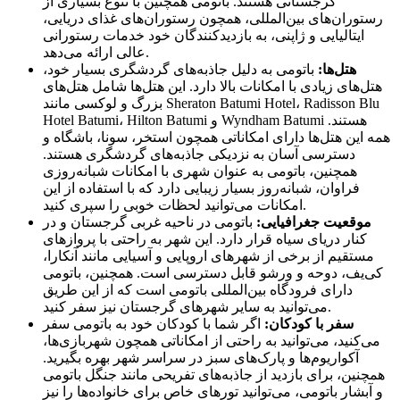
گرجستانی هستند. باتومی همچنین با تنوع بسیاری از
رستوران‌های بین‌المللی، همچون رستوران‌های غذای دریایی،
ایتالیایی و ژاپنی، به بازدیدکنندگان خود خدمات رستورانی
عالی ارائه می‌دهد.
هتل‌ها:
باتومی به دلیل جاذبه‌های گردشگری بسیار خود،
هتل‌های زیادی با امکانات بالا دارد. این هتل‌ها شامل هتل‌های
بزرگ و لوکسی مانند Sheraton Batumi Hotel، Radisson Blu
Hotel Batumi، Hilton Batumi و Wyndham Batumi هستند.
همه این هتل‌ها دارای امکاناتی همچون استخر، سونا، باشگاه و
دسترسی آسان به نزدیکی جاذبه‌های گردشگری هستند.
همچنین، باتومی به عنوان شهری با امکانات شبانه‌روزی
فراوان، شبانه‌روز بسیار زیبایی دارد که با استفاده از این
امکانات می‌توانید لحظات خوبی را سپری کنید.
موقعیت جغرافیایی:
باتومی در ناحیه غربی گرجستان و در
کنار دریای سیاه قرار دارد. این شهر به راحتی با پروازهای
مستقیم از برخی از شهرهای اروپایی و آسیایی مانند آنکارا،
کی‌یف، دوحه و ورشو قابل دسترسی است. همچنین، باتومی
دارای فرودگاه بین‌المللی باتومی است که از این طریق
می‌توانید به سایر شهرهای گرجستان نیز سفر کنید.
سفر با کودکان:
اگر شما با کودکان خود به باتومی سفر
می‌کنید، می‌توانید به راحتی از امکاناتی همچون شهربازی‌ها،
آکواریوم‌ها و پارک‌های سبز در سراسر شهر بهره بگیرید.
همچنین، برای بازدید از جاذبه‌های تفریحی مانند جنگل باتومی
و آبشار باتومی، می‌توانید تورهای خاص برای خانواده‌ها را نیز