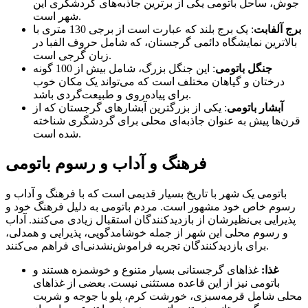
جوش، ساحل باتومی یکی از برترین جاذبه‌های گردشگری این
شهر است.
برج آلفابت
: یک برج بلند که عبارت است از برجی 130 متری با
بالاترین نمایشگاه دائمی گرجستان، که شامل حروف الفبا در
زبان گرجی است.
جنگل باتومی
: این جنگل بزرگ، شامل بیش از 100 گونه
درختان و گیاهان مختلف است که می‌تواند یک مکان خوب
برای پیاده‌روی و طبیعت‌گردی باشد.
آبشار باتومی
: یکی از بزرگترین آبشارهای گرجستان که از
قرن‌ها پیش به عنوان جاذبه‌ای محلی برای گردشگری شناخته
شده است.
فرهنگ و آداب و رسوم باتومی
باتومی یک شهر با تاریخ بسیار قدیمی است که با فرهنگ و آداب و
رسوم خاص خود مشهور است. مردم باتومی به دلیل فرهنگ خود و
پذیرایی بی‌نظیرشان از بازدیدکنندگان استقبال زیادی می‌کنند. آداب
و رسوم محلی این شهر از جمله خوشامدگویی، پذیرایی و همدلی،
برای بازدیدکنندگان تجربه فراموش‌نشدنی‌ای فراهم می‌کنند.
غذا:
غذاهای گرجستانی بسیار متنوع و خوشمزه هستند و
باتومی نیز از این قاعده مستثنی نیست. بعضی از غذاهای
محلی شامل قرمه‌سبزی، خورشت کرم، پلو با جوجه و شربت