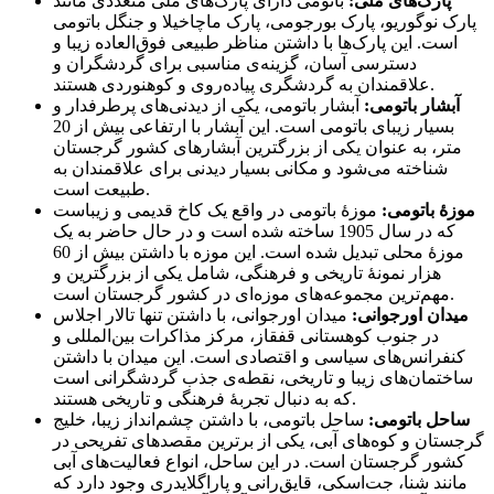
پارک‌های ملی:
باتومی دارای پارک‌های ملی متعددی مانند
پارک نوگوریو، پارک بورجومی، پارک ماچاخیلا و جنگل باتومی
است. این پارک‌ها با داشتن مناظر طبیعی فوق‌العاده زیبا و
دسترسی آسان، گزینه‌ی مناسبی برای گردشگران و
علاقمندان به گردشگری پیاده‌روی و کوهنوردی هستند.
آبشار باتومی:
آبشار باتومی، یکی از دیدنی‌های پرطرفدار و
بسیار زیبای باتومی است. این آبشار با ارتفاعی بیش از 20
متر، به عنوان یکی از بزرگترین آبشارهای کشور گرجستان
شناخته می‌شود و مکانی بسیار دیدنی برای علاقمندان به
طبیعت است.
موزهٔ باتومی:
موزهٔ باتومی در واقع یک کاخ قدیمی و زیباست
که در سال 1905 ساخته شده است و در حال حاضر به یک
موزهٔ محلی تبدیل شده است. این موزه با داشتن بیش از 60
هزار نمونهٔ تاریخی و فرهنگی، شامل یکی از بزرگترین و
مهم‌ترین مجموعه‌های موزه‌ای در کشور گرجستان است.
میدان اورجوانی:
میدان اورجوانی، با داشتن تنها تالار اجلاس
در جنوب کوهستانی قفقاز، مرکز مذاکرات بین‌المللی و
کنفرانس‌های سیاسی و اقتصادی است. این میدان با داشتن
ساختمان‌های زیبا و تاریخی، نقطه‌ی جذب گردشگرانی است
که به دنبال تجربهٔ فرهنگی و تاریخی هستند.
ساحل باتومی:
ساحل باتومی، با داشتن چشم‌انداز زیبا، خلیج
گرجستان و کوه‌های آبی، یکی از برترین مقصدهای تفریحی در
کشور گرجستان است. در این ساحل، انواع فعالیت‌های آبی
مانند شنا، جت‌اسکی، قایق‌رانی و پاراگلایدری وجود دارد که