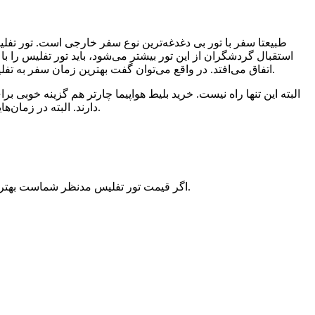
طبیعتا سفر با تور بی دغدغه‌ترین نوع سفر خارجی است. تور تفل
استقبال گردشگران از این تور بیشتر‌ می‌شود، باید تور تفلیس را 
اتفاق می‌افتد. در واقع‌ می‌توان گفت بهترین زمان سفر به تفلیس از نظر قیمت زمستان‌ها است. البته باید سرمای هوا را هم تحمل کنید. بنابراین به این‌ترتیب‌ می‌توانید سفری ارزان به تفلیس داشته باشید.
البته این تنها راه نیست. خرید بلیط هواپیما چارتر هم گزینه خوبی
دارند. البته در زمان‌هایی مانند بهار و یا اواخر تابستان که استقبال از این تور به بیشترین حد خود‌ می‌رسد، پیدا کردن تور لحظه آخری و بلیط چارتر کار راحتی نیست.
اگر قیمت تور تفلیس مدنظر شماست بهترین فصل بهار و پاییز به جز تعطیلات نوروز می باشد. در این زمان از سال علاوه بر قیمت مناسب آب و هوای دلپذیری نیز در شهر حاکم است.