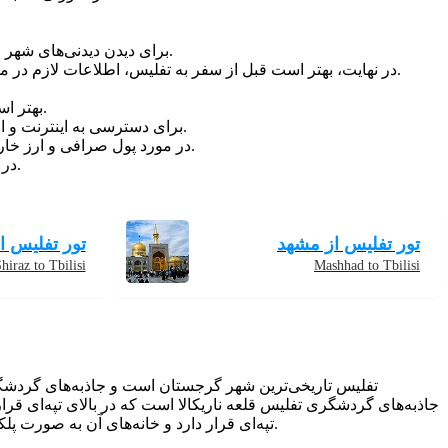
برای دیدن دیدنی‌های شهر مانند کلیسای میتروپولیتن، کلیسای سامگرلو، قلعه ناریکالا و پل متحرک تفلیس، بهتر است تور را با راهنمای مجرب و معتبر انجام دهید.
در نهایت، بهتر است قبل از سفر به تفلیس، اطلاعات لازم در مورد محدودیت‌ها و الزامات سفر به گرجستان و همچنین قوانین و مقررات مربوط به کرونا وارد کشور مربوطه را به دقت بررسی کنید.
بهتر است در مسیر بازدید از شهر، کیف پول و مدارک خود را در جایی ایمن نگه دارید و همچنین از تعامل با افراد ناآشنا و مشکوک اجتناب کنید.
برای دسترسی به اینترنت و ارتباط با عزیزان، می‌توانید از کارت سیم کارتجو، وای فای رایگان در ایستگاه‌های مترو و همچنین خرید بسته دیتای موبایل استفاده کنید.
در مورد پول صرافی و ارز خارجی، بهتر است از صرافی‌های رسمی و معتبر استفاده کنید و از خرید ارز از فروشگاه‌های غیرمعتبر و روش‌های نامشروع اجتناب کنید.
در صورت نیاز به پزشکی، می‌توانید به بیمارستان‌های معتبری مانند بیمارستان توبلیسی، بیمارستان گرجیا و بیمارستان اوتاشو رجوع کنید.
تور تفلیس از مشهد
تور تفلیس ا
hiraz to Tbilisi
Mashhad to Tbilisi
تفلیس تاریخی‌ترین شهر گرجستان است و جاذبه‌های گردشگری 
جاذبه‌های گردشگری تفلیس قلعه ناریکالا است که در بالای تپه‌‌ای ق
تپه‌‌ای قرار دارد و خانه‌های آن به صورت پلکانی قرار گرفته‌اند. این‌ها تنها بخش‌هایی از جاذبه‌های تاریخی شهر بودند. محله متخی، کلیسای جامع تثلیث تفلیس از دیگر جاذبه‌های آن هستند.