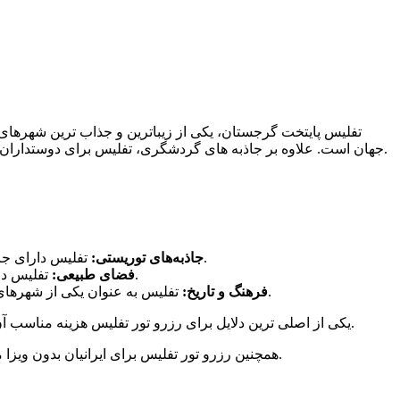
تفلیس پایتخت گرجستان، یکی از زیباترین و جذاب ترین شهرهای
جهان است. علاوه بر جاذبه های گردشگری، تفلیس برای دوستداران غذا و نوشیدنی نیز بسیار جذاب است. این شهر با دارا بودن رستوران ها و کافه هایی با منوی متنوع و خاص، همه سلیقه ها را پوشش می دهد.
تفلیس دارای جاذبه‌های توریستی فراوانی مانند قلعه ناریکالا، کلیسای تسمبلی سمتیسخورث، پل متحرک تفلیس، بازارهای پر رونق محلی و غیره است.
جاذبه‌های توریستی:
تفلیس دارای فضاهای طبیعی زیبایی نظیر پارک ناریکالا، دره لیسی، پارک مطبوعاتی و غیره است که امکان تفریح و سرگرمی را فراهم می‌کند.
فضای طبیعی:
تفلیس به عنوان یکی از شهرهای قدیمی جهان، دارای تاریخ غنی و فرهنگ متنوعی است که می‌توانید با بازدید از موزه‌ها، کلیساها و بازارهای قدیمی آن با آن آشنا شوید.
فرهنگ و تاریخ:
یکی از اصلی ترین دلایل برای رزرو تور تفلیس هزینه مناسب آن است. با توجه به میزان تنوع جاذبه‌های گردشگری، هتل‌های لوکس و همچنین خدمات گردشگری به صرفه و با قیمت مناسبی ارائه می‌شود.
همچنین رزرو تور تفلیس برای ایرانیان بدون ویزا می باشد و تنها با داشتن پاسپورت معتبر که حداقل 6 ماه از اعتبار آن باقی مانده باشد می‌توانید رزرو تور تفلیس را انجام دهید و به سفر بروید.