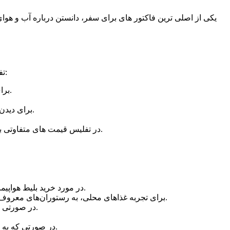
یکی از اصلی ترین فاکتور های برای سفر، دانستن درباره آب و هوای
تفلیس پایتخت جورجیا و یکی از شهرهای محبوب بین مسافران است. در زیر، نکاتی که برای تور تفلیس باید مدنظر قرار دهید آورده شده است:
برای ورود به جمهوری گرجستان، تأییدیه واکسیناسیون الزامی است و یا باید در مدت ۷۲ ساعت گذشته به کرونا تست منفی داشته باشید.
برای دیدن جاذبه های دیدنی، از قبل برنامه ریزی کنید، برای مثال مسجد یحیی خان، باغ‌های نارینج، پل آبشناسان و قلعه ناریکلا را حتماً دیدن کنید.
در تفلیس قیمت های متفاوتی برای اقامت در هتل و خوردن در رستوران ها وجود دارد، بنابراین بهتر است قبل از سفر برنامه ریزی خود را برای هزینه ها مطالعه کنید.
در مورد خرید بلیط هواپیما و رزرو هتل، بهتر است با استفاده از سایت‌های اینترنتی معتبر مانند سفرمی و با رضایتمندی مشتریان در گذشته این کار را انجام دهید.
برای تجربه غذاهای محلی، به رستوران‌های معروف مانند گورمه، چاخنی، خنده و مسکوفی رفته و غذاهایی مانند خورشت قورمه‌سبزی، خورشت آجیلی و خورشت چغندر را امتحان کنید.
در صورتی که به انجام فعالیت‌هایی مانند صعود کوه و تور چمن‌زارهای طبیعی علاقه‌مند هستید، بهتر است از تورهای مجرب و معتبر استفاده کنید.
در صورتی که به خرید محصولات محلی علاقه‌مند هستید، می‌توانید به بازار پرند، بازار دیباجی، بازار دوبی، بازار چورچوقلی و بازار گجا پیشنهاد داده شود.