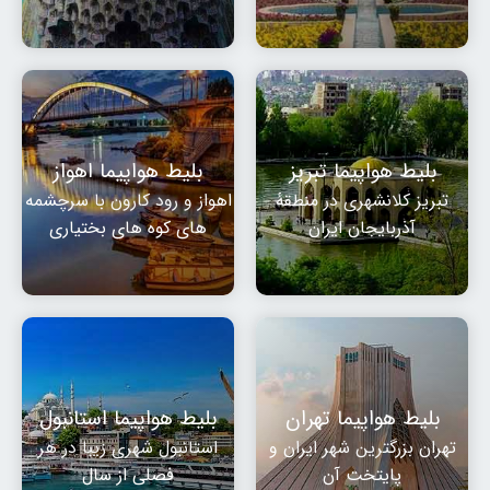
بلیط هواپیما تبریز
بلیط هواپیما اهواز
تبریز کلانشهری در منطقهٔ
اهواز و رود کارون با سرچشمه
آذربایجان ایران
های کوه های بختیاری
بلیط هواپیما تهران
بلیط هواپیما استانبول
تهران بزرگترین شهر ایران و
استانبول شهری زیبا در هر
پایتخت آن
فصلی از سال