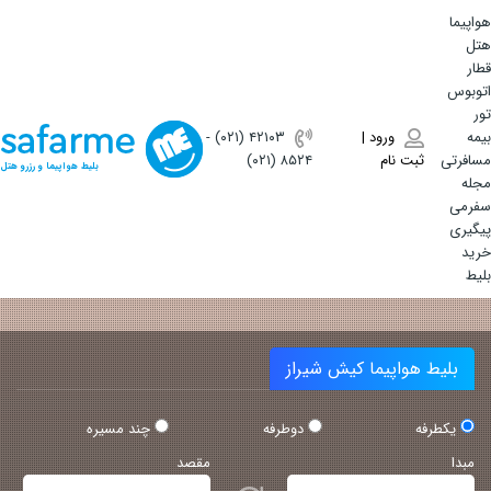
هواپیما
هتل
قطار
اتوبوس
تور
بیمه
ورود |
(۰۲۱) ۴٢١٠٣
-
مسافرتی
ثبت نام
(۰۲۱) ۸۵۲۴
بلیط هواپیما و رزرو هتل
مجله
سفرمی
پیگیری
خرید
بلیط
بلیط هواپیما کیش شیراز
یکطرفه
دوطرفه
چند مسیره
مبدا
مقصد