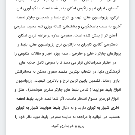
تاریخ رفت: 1405/5/23
آسمان , ایران ایر و زاگرس امکان پذیر شده است. با گردآوری این
شیراز
تهران
قیمت:
ارکان، رزرواسیون هتل، تهیه ی انواع بلیط و همچنین چارتر لحظه
THR
SYZ
80,598,000 ریال
آخری به سبب پاسخگویی و پشتیبانی شبانه روزی تیم مجرب سفرمی
بلیط شیراز تهران
آسان تر از پیش شده است. سفرمی علاوه بر فراهم کردن امکان
دسترسی آنلاین کاربران به نازلترین نرخ رزرواسیون هتل، بلیط و
تاریخ رفت: 1405/5/22
پروازهای چارتر داخلی و خارجی ، همه روزه اخبار و مقالات متنوعی را
شیراز
تهران
قیمت:
THR
SYZ
80,598,000 ریال
در اختیار همراهانش قرار می دهد تا با معرفی کامل جاذبه های
گردشگری دنیا، در انتخاب بهترین مقصد سفری ممکن به مسافرانش
بلیط شیراز تهران
یاری رساند. تضمین پایین ترین نرخ و بالاترین کیفیت، رزرواسیون
تاریخ رفت: 1405/5/23
انواع بلیط هواپیما ( شامل بلیط های چارتر سفری هوشمند) ، هتل و
شیراز
تهران
قیمت:
انواع تورهای متنوع افتخار ماست. اگر شما قصد خرید
بلیط لحظه
THR
SYZ
84,840,000 ریال
آخری شیراز به تهران
دارید و به دنبال
بلیط هواپیما شیراز به تهران
هستید می توانید با مراجعه به سایت سفرمی بلیط مورد نظر خود را
رزرو و خریداری کنید.