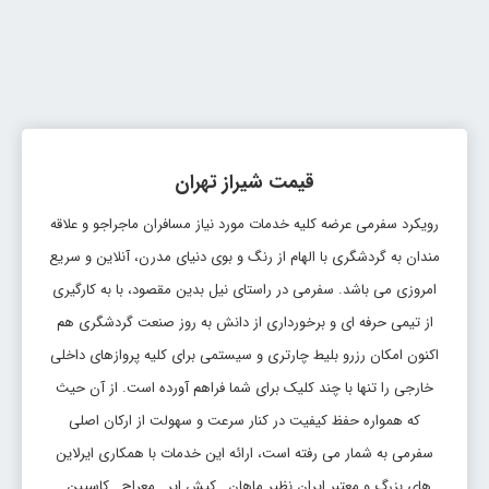
بلیط شیراز تهران
تاریخ رفت: 1405/5/23
شیراز
تهران
قیمت:
THR
SYZ
80,598,000 ریال
قیمت شیراز تهران
بلیط شیراز تهران
رویکرد سفرمی عرضه کلیه خدمات مورد نیاز مسافران ماجراجو و علاقه
تاریخ رفت: 1405/5/22
شیراز
تهران
قیمت:
مندان به گردشگری با الهام از رنگ و بوی دنیای مدرن، آنلاین و سریع
THR
SYZ
80,598,000 ریال
امروزی می باشد. سفرمی در راستای نیل بدین مقصود، با به کارگیری
از تیمی حرفه ای و برخورداری از دانش به روز صنعت گردشگری هم
بلیط شیراز تهران
اکنون امکان رزرو بلیط چارتری و سیستمی برای کلیه پروازهای داخلی
تاریخ رفت: 1405/5/23
خارجی را تنها با چند کلیک برای شما فراهم آورده است. از آن حیث
شیراز
تهران
قیمت:
SYZ
THR
که همواره حفظ کیفیت در کنار سرعت و سهولت از ارکان اصلی
80,598,000 ریال
سفرمی به شمار می رفته است، ارائه این خدمات با همکاری ایرلاین
بلیط شیراز تهران
های بزرگ و معتبر ایران نظیر ماهان , کیش ایر , معراج , کاسپین ,