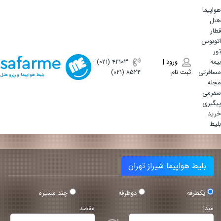
هواپیما
هتل
قطار
اتوبوس
تور
بیمه
ورود |
(۰۲۱) ۴٢١٠٣
-
مسافرتی
ثبت نام
(۰۲۱) ۸۵۲۴
بلیط هواپیما و رزرو هتل
مجله
سفرمی
پیگیری
خرید
بلیط
بلیط هواپیما شیراز تهران
یکطرفه
دوطرفه
چند مسیره
مبدا
مقصد