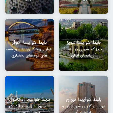
بلیط هواپیما تبریز
بلیط هواپیما اهواز
تبریز کلانشهری در منطقهٔ
اهواز و رود کارون با سرچشمه
آذربایجان ایران
های کوه های بختیاری
بلیط هواپیما تهران
بلیط هواپیما استانبول
تهران بزرگترین شهر ایران و
استانبول شهری زیبا در هر
پایتخت آن
فصلی از سال