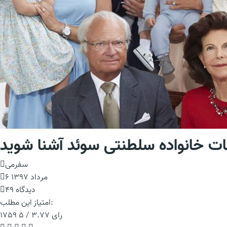
سفرمی
6 مرداد 1397
49 دیدگاه
امتیاز این مطلب:
1759 رای
3.77 / 5