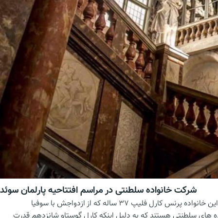
شرکت خانواده سلطنتی در مراسم افتتاحیه پارلمان سوئد
چندی پیش خانواده سلطنتی سوئد در مراسم افتتاحیه پارلمان این کشور شرکت کردند.پس از خانواده ی سلطنتی سوئد یکی از اعضای این خانواده پرنس کارل فلیپ 37 ساله که از ازدواجش با سوفیا
ده های سلطنتی هستند که به دلیل اینکه کارل گوستاو شانزدهم قدرت