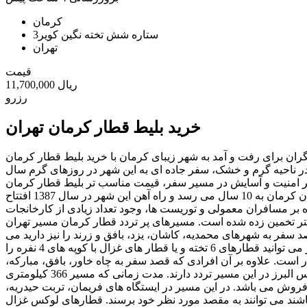
کرمان
3ستاره شش تخته نگين كوير
تهران
قیمت
11,700,000 ریال
رزرو
خرید بلیط قطار کرمان تهران
ران برای رفت و آمد به شهر زیبای کرمان با خرید بلیط قطار کرمان
ن در ناحیه گرم و خشک، سفر جاده ای به این شهر در روزهای گرم سال
بر امنیت و آسایش در مسیر سفر، قیمت مناسب تر بلیط قطار کرمان
نسبت به سایر وسایل حمل و نقل را می توان دلیل دیگری بر استقبال مردم از قطار دانست. شاید جالب باشد بدانید طول عمر ریلی استان کرمان به 10 سال می رسد و راه آهن این شهر در سال 1387 افتتاح
 بر مسافران معمولی و توریست ها، وجود تعداد زیادی از کارخانجات
م از کارخانه های تعمیر واگن و سایر کارخانه ها می باشد. را آهن کرمان 17 ایستگاه دارد و طول خطوط آن 684 کیلومتر تخمین زده شده است. مسیرهای پر تردد قطار کرمان مسیر تهران
سفر به شهرهای محمدیه، کاشان، یزد، بافق و زرند را نیز دارید می
توانید بلیط قطار کرمان تهیه کنید چرا این قطار در تمامی این مکان ها ایستگاه راه آهن دارد. با خرید بلیط قطار کرمان و سفر در این مسیر می توانید قطارهای 6 تخته و یا قطار های غزال با کوپه های 4 نفره را
ر است. علاوه بر آن افرادی که قصد سفر به چاه خاور، بافق، مبارکه،
سی ریز و زرند را دارند نیز می توانند بلیط قطار کرمان را تهیه کنند چرا که در تمامی این مکان ها ایستگاه راه آهن وجود دارد. قطار های لوکس البرز در این مسیر تردد دارند. مدت زمانی که مسیر 366 کیلومتری
ش می باشد. در این مسیر در ایستگاه های فریمان، تربت حیدریه،
باشند می توانند به مقصد مورد نظر خود برسند. قطارهای لوکس غزال