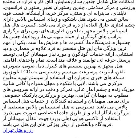
امکانات هتل شامل چندین سالن همایش، اتاق کار و قرارداد، مجتمع
ورزشی و مرکز سلامتی، چندین رستوران نظیر رستوران فرانسوی،
تایلندی، مدیترانه ای و سنتی، مرکز خرید، آرایشگاه، فست فود،
سالن تنیس می شود. هتل باشکوه و زیبای اسپیناس پالاس دارای
چشم اندازی خارق العاده از دره فرحزاد می باشد. کنسرت هال هتل
اسپیناس پالاس مجهز به آخرین فناوری های نوین برای برگزاری
مراسم های گوناگون از جمله میهمانی ها، رویدادها، جشن ها،
جشنواره، نمایشگاه ها، کنسرت ها و همایش ها است. یکی از مهم
ترین ویژگی های این هتل منحصر به فرد علاوه بر معماری و دید
استثنایی، ارائه خدمات گوناگون و مورد نیاز میهمانان گرامی توسط
پرسنل حرفه ای، توانمند و علاقه مند است. تمام واحدهای اقامتی
هتل مجهز به بهترین سیستم های کنترل دما، صوتی، تصویری،
تلویزیون LCD، تلفن، اینترنت پرسرعت بی سیم و دسترسی به
شبکه های خبری ماهواره ای، استفاده از سیستم تهویه مطبوع
مرکزی می باشند. لابی با شکوه و مجلل همراه با کافی شاپ،
موزیک زنده و چشم انداز عالی، تمرکز و دقت در ارائه سرویس های
مطلوب به مهمانان گرامی، بهترین و بزرگترین پارکینگ خصوصی
برای تمامی میهمانان و استفاده کنندگان از خدمات هتل اسپیناس
پالاس می باشد. دسترسی به هتل اسسپیناس پالاس مستقیما از
بزرگراه یادگار امام و از طریق جاده اختصاصی صورت می پذیرد.
استفاده از تاکسی هوایی (هلی بورد) جهت انتقال میهمانان از
فرودگاه وبالعکس از دیگر ویژگی های این هتل می باشد.
رزرو هتل تهران