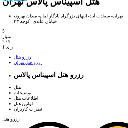
هتل اسپیناس پالاس تهران
تهران- سعادت آباد- انتهای بزرگراه یادگار امام- میدان بهرود-
خیابان عابدی- کوچه ۳۳
5
امتیاز
5
/
5
رای
1
رزرو هتل
رزرو هتل تهران
رزرو هتل اسپیناس پالاس
هتل
توضیحات
اطلاعات هتل
قوانین هتل
نظرات کاربران
رزرو هتل