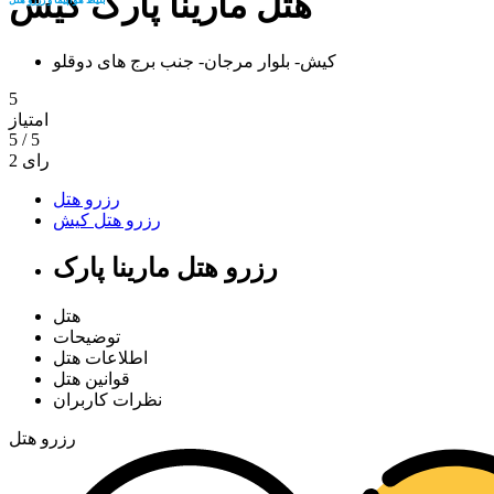
هتل مارینا پارک کیش
کیش- بلوار مرجان- جنب برج های دوقلو
5
امتیاز
5
/
5
رای
2
رزرو هتل
رزرو هتل کیش
رزرو هتل مارینا پارک
هتل
توضیحات
اطلاعات هتل
قوانین هتل
نظرات کاربران
رزرو هتل