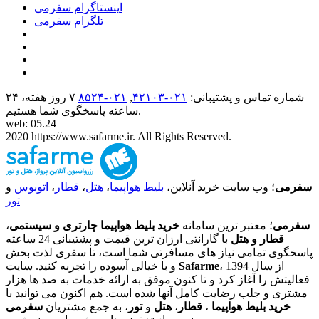
اینستاگرام سفرمی
تلگرام سفرمی
شماره تماس و پشتیبانی:
۰۲۱-۴٢١٠٣
,
۰۲۱-۸۵۲۴
۷ روز هفته، ۲۴
ساعته پاسخگوی شما هستیم.
web: 05.24
2020 https://www.safarme.ir. All Rights Reserved.
سفرمی
؛ وب سایت خرید آنلاین،
بلیط هواپیما
،
هتل
،
قطار
،
اتوبوس
و
تور
سفرمی
؛ معتبر ترین سامانه
خرید بلیط هواپیما چارتری و سیستمی
،
قطار و هتل
با گارانتی ارزان ترین قیمت و پشتیبانی 24 ساعته
پاسخگوی تمامی نیاز های مسافرتی شما است، تا سفری لذت بخش
، از سال 1394
Safarme
و با خیالی آسوده را تجربه کنید. سایت
فعالیتش را آغاز کرد و تا کنون موفق به ارائه خدمات به صد ها هزار
مشتری و جلب رضایت کامل آنها شده است. هم اکنون می توانید با
خرید بلیط هواپیما
،
قطار
،
هتل
و
تور
، به جمع مشتریان
سفرمی