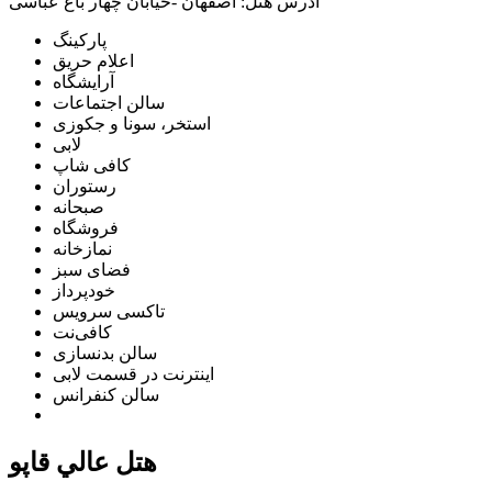
آدرس هتل:
اصفهان -خيابان چهار باغ عباسی
پارکینگ
اعلام حریق
آرایشگاه
سالن اجتماعات
استخر، سونا و جکوزی
لابی
کافی شاپ
رستوران
صبحانه
فروشگاه
نمازخانه
فضای سبز
خودپرداز
تاکسی سرویس
کافی‌نت
سالن بدنسازی
اینترنت در قسمت لابی
سالن کنفرانس
هتل عالي قاپو