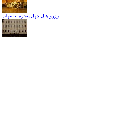
رزرو هتل چهل پنجره اصفهان