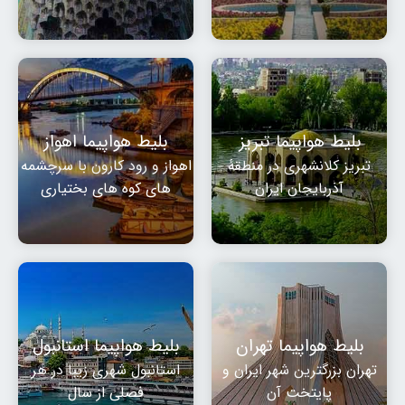
بلیط هواپیما تبریز
بلیط هواپیما اهواز
تبریز کلانشهری در منطقهٔ
اهواز و رود کارون با سرچشمه
آذربایجان ایران
های کوه های بختیاری
بلیط هواپیما تهران
بلیط هواپیما استانبول
تهران بزرگترین شهر ایران و
استانبول شهری زیبا در هر
پایتخت آن
فصلی از سال