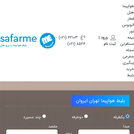
هواپیما
هتل
قطار
اتوبوس
تور
بیمه
ورود |
(۰۲۱) ۴٢١٠٣
-
مسافرتی
ثبت نام
(۰۲۱) ۸۵۲۴
بلیط هواپیما و رزرو هتل
مجله
سفرمی
پیگیری
خرید
بلیط
بلیط هواپیما تهران ایروان
یکطرفه
دوطرفه
چند مسیره
مبدا
مقصد