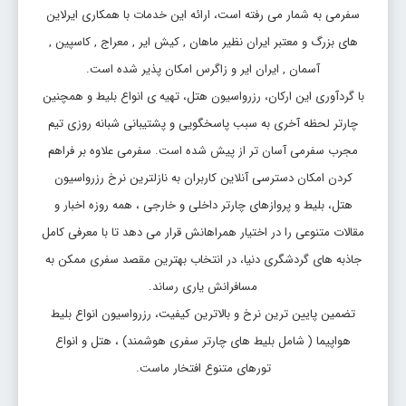
سفرمی به شمار می رفته است، ارائه این خدمات با همکاری ایرلاین
تاریخ رفت: 1405/5/30
تهران
ایروان
قیمت:
های بزرگ و معتبر ایران نظیر ماهان , کیش ایر , معراج , کاسپین ,
EVN
THR
161,600,000
آسمان , ایران ایر و زاگرس امکان پذیر شده است.
ریال
با گردآوری این ارکان، رزرواسیون هتل، تهیه ی انواع بلیط و همچنین
بلیط تهران ایروان
چارتر لحظه آخری به سبب پاسخگویی و پشتیبانی شبانه روزی تیم
مجرب سفرمی آسان تر از پیش شده است. سفرمی علاوه بر فراهم
تاریخ رفت: 1405/5/27
تهران
ایروان
کردن امکان دسترسی آنلاین کاربران به نازلترین نرخ رزرواسیون
قیمت:
EVN
THR
161,600,000
هتل، بلیط و پروازهای چارتر داخلی و خارجی ، همه روزه اخبار و
ریال
مقالات متنوعی را در اختیار همراهانش قرار می دهد تا با معرفی کامل
بلیط تهران ایروان
جاذبه های گردشگری دنیا، در انتخاب بهترین مقصد سفری ممکن به
مسافرانش یاری رساند.
تاریخ رفت: 1405/5/18
تضمین پایین ترین نرخ و بالاترین کیفیت، رزرواسیون انواع بلیط
تهران
ایروان
قیمت:
EVN
THR
163,115,000
هواپیما ( شامل بلیط های چارتر سفری هوشمند) ، هتل و انواع
ریال
تورهای متنوع افتخار ماست.
بلیط تهران ایروان