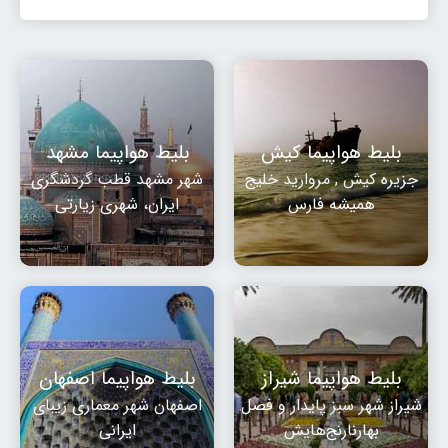
تاریخ رفت: 1405/5/18
تهران
ایروان
قیمت:
EVN
THR
163,115,000
ریال
بلیط هواپیما کیش
بلیط هواپیما مشهد
جزیره کیش , مروارید خلیج
شهر مشهد قطب گردشگری
همیشه فارس
ایران، شهری زیارتی
بلیط هواپیما شیراز
بلیط هواپیما اصفهان
شیراز شهر سبز پایدار و فصل
اصفهان شهر معماری زیبای
بهارنارنج‌هایش
ایرانی