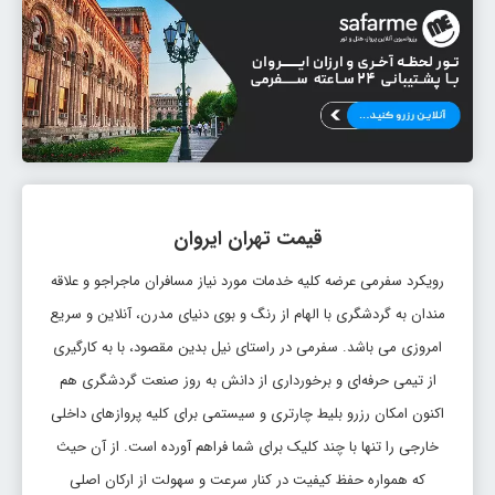
تاریخ رفت: 1405/5/27
تهران
ایروان
قیمت:
EVN
THR
153,520,000
ریال
بلیط تهران ایروان
تاریخ رفت: 1405/5/30
تهران
ایروان
قیمت:
EVN
THR
153,520,000
قیمت تهران ایروان
ریال
رویکرد سفرمی عرضه کلیه خدمات مورد نیاز مسافران ماجراجو و علاقه
بلیط تهران ایروان
مندان به گردشگری با الهام از رنگ و بوی دنیای مدرن، آنلاین و سریع
امروزی می باشد. سفرمی در راستای نیل بدین مقصود، با به کارگیری
تاریخ رفت: 1405/5/30
تهران
ایروان
قیمت:
از تیمی حرفه‌ای و برخورداری از دانش به روز صنعت گردشگری هم
EVN
THR
153,520,000
اکنون امکان رزرو بلیط چارتری و سیستمی برای کلیه پروازهای داخلی
ریال
خارجی را تنها با چند کلیک برای شما فراهم آورده است. از آن حیث
بلیط تهران ایروان
که همواره حفظ کیفیت در کنار سرعت و سهولت از ارکان اصلی