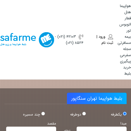
هواپیما
هتل
قطار
اتوبوس
تور
بیمه
ورود |
(۰۲۱) ۴٢١٠٣
-
مسافرتی
ثبت نام
(۰۲۱) ۸۵۲۴
بلیط هواپیما و رزرو هتل
مجله
سفرمی
پیگیری
خرید
بلیط
بلیط هواپیما تهران سنگاپور
یکطرفه
دوطرفه
چند مسیره
مبدا
مقصد