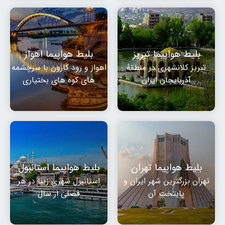
بلیط هواپیما تبریز
بلیط هواپیما اهواز
تبریز کلانشهری در منطقهٔ
اهواز و رود کارون با سرچشمه
آذربایجان ایران
های کوه های بختیاری
بلیط هواپیما تهران
بلیط هواپیما استانبول
تهران بزرگترین شهر ایران و
استانبول شهری زیبا در هر
پایتخت آن
فصلی از سال