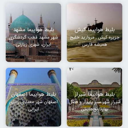
بلیط هواپیما کیش
بلیط هواپیما مشهد
جزیره کیش , مروارید خلیج
شهر مشهد قطب گردشگری
همیشه فارس
ایران، شهری زیارتی
بلیط هواپیما شیراز
بلیط هواپیما اصفهان
شیراز شهر سبز پایدار و فصل
اصفهان شهر معماری زیبای
بهارنارنج‌هایش
ایرانی