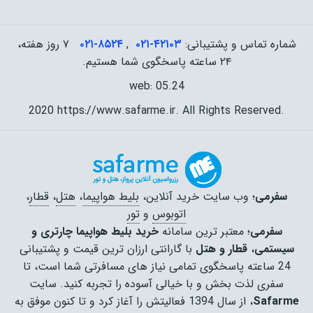
شماره تماس و پشتیبانی:
۰۲۱-۴٢١٠٣
,
۰۲۱-۸۵۲۴
۷ روز هفته،
۲۴ ساعته پاسخگوی شما هستیم.
web: 05.24
2020 https://www.safarme.ir. All Rights Reserved.
سفرمی
؛ وب سایت خرید آنلاین،
بلیط هواپیما
،
هتل
،
قطار
،
اتوبوس
و
تور
سفرمی
؛ معتبر ترین سامانه
خرید بلیط هواپیما چارتری و
سیستمی
،
قطار و هتل
با گارانتی ارزان ترین قیمت و پشتیبانی
24 ساعته پاسخگوی تمامی نیاز های مسافرتی شما است، تا
سفری لذت بخش و با خیالی آسوده را تجربه کنید. سایت
Safarme
، از سال 1394 فعالیتش را آغاز کرد و تا کنون موفق به