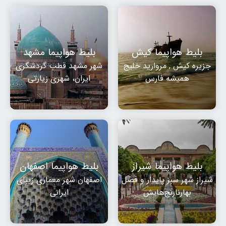
بلیط هواپیما کیش
بلیط هواپیما مشهد
جزیره کیش , مروارید خلیج
شهر مشهد قطب گردشگری
همیشه فارس
ایران، شهری زیارتی
بلیط هواپیما شیراز
بلیط هواپیما اصفهان
شیراز شهر سبز پایدار و فصل
اصفهان شهر معماری زیبای
بهارنارنج‌هایش
ایرانی