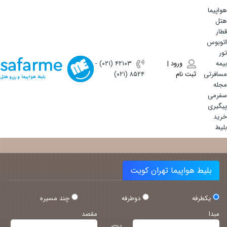
هواپیما
هتل
قطار
اتوبوس
تور
بیمه
ورود |
(۰۲۱) ۴٢١٠٣
-
مسافرتی
ثبت نام
(۰۲۱) ۸۵۲۴
بلیط هواپیما و رزرو هتل
مجله
سفرمی
پیگیری
خرید
بلیط
بلیط هواپیما تهران کویت
یکطرفه
دوطرفه
چند مسیره
مبدا
مقصد