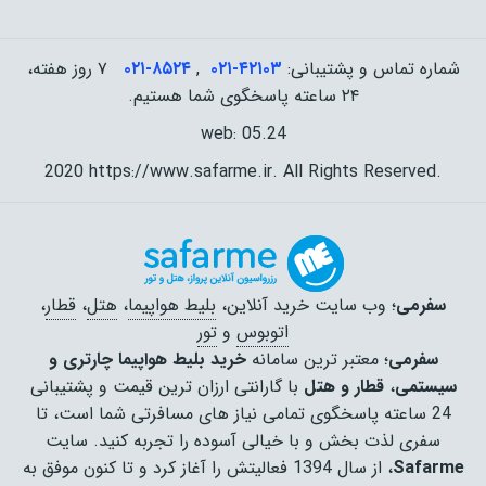
شماره تماس و پشتیبانی:
۰۲۱-۴٢١٠٣
,
۰۲۱-۸۵۲۴
۷ روز هفته،
۲۴ ساعته پاسخگوی شما هستیم.
web: 05.24
2020 https://www.safarme.ir. All Rights Reserved.
سفرمی
؛ وب سایت خرید آنلاین،
بلیط هواپیما
،
هتل
،
قطار
،
اتوبوس
و
تور
سفرمی
؛ معتبر ترین سامانه
خرید بلیط هواپیما چارتری و
سیستمی
،
قطار و هتل
با گارانتی ارزان ترین قیمت و پشتیبانی
24 ساعته پاسخگوی تمامی نیاز های مسافرتی شما است، تا
سفری لذت بخش و با خیالی آسوده را تجربه کنید. سایت
Safarme
، از سال 1394 فعالیتش را آغاز کرد و تا کنون موفق به