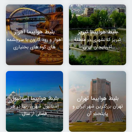
بلیط هواپیما تبریز
بلیط هواپیما اهواز
تبریز کلانشهری در منطقهٔ
اهواز و رود کارون با سرچشمه
آذربایجان ایران
های کوه های بختیاری
بلیط هواپیما تهران
بلیط هواپیما استانبول
تهران بزرگترین شهر ایران و
استانبول شهری زیبا در هر
پایتخت آن
فصلی از سال