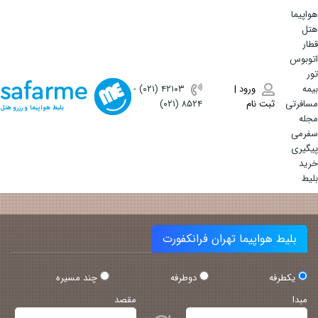
هواپیما
هتل
قطار
اتوبوس
تور
بیمه
ورود |
(۰۲۱) ۴٢١٠٣
-
مسافرتی
ثبت نام
(۰۲۱) ۸۵۲۴
بلیط هواپیما و رزرو هتل
مجله
سفرمی
پیگیری
خرید
بلیط
بلیط هواپیما تهران فرانکفورت
یکطرفه
دوطرفه
چند مسیره
مبدا
مقصد