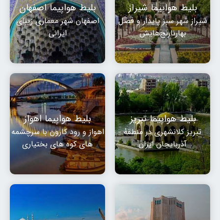
بلیط هواپیما شیراز
بلیط هواپیما اصفهان
شیراز شهر سبز پایدار و فصل
اصفهان شهر معماری زیبای
بهارنارنج‌هایش
ایرانی
بلیط هواپیما تبریز
بلیط هواپیما اهواز
تبریز کلانشهری در منطقهٔ
اهواز و رود کارون با سرچشمه
آذربایجان ایران
های کوه های بختیاری