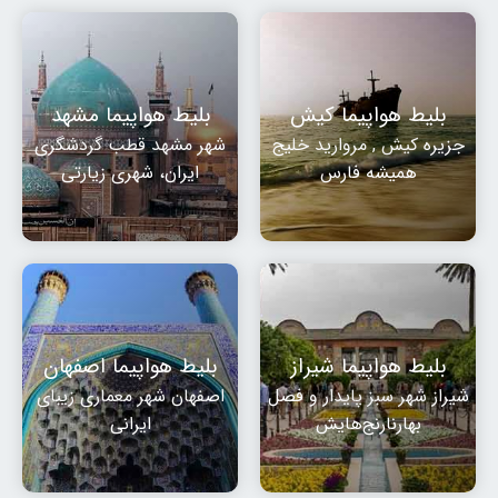
بلیط هواپیما کیش
بلیط هواپیما مشهد
جزیره کیش , مروارید خلیج
شهر مشهد قطب گردشگری
همیشه فارس
ایران، شهری زیارتی
بلیط هواپیما شیراز
بلیط هواپیما اصفهان
شیراز شهر سبز پایدار و فصل
اصفهان شهر معماری زیبای
بهارنارنج‌هایش
ایرانی