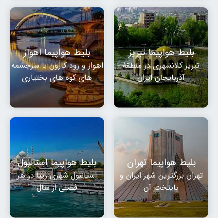
بلیط هواپیما تبریز
بلیط هواپیما اهواز
تبریز کلانشهری در منطقهٔ
اهواز و رود کارون با سرچشمه
آذربایجان ایران
های کوه های بختیاری
بلیط هواپیما تهران
بلیط هواپیما استانبول
تهران بزرگترین شهر ایران و
استانبول شهری زیبا در هر
پایتخت آن
فصلی از سال