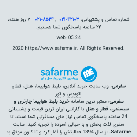
شماره تماس و پشتیبانی:
۰۲۱-۴٢١٠٣
,
۰۲۱-۸۵۲۴
۷ روز هفته،
۲۴ ساعته پاسخگوی شما هستیم.
web: 05.24
2020 https://www.safarme.ir. All Rights Reserved.
سفرمی
؛ وب سایت خرید آنلاین،
بلیط هواپیما
،
هتل
،
قطار
،
اتوبوس
و
تور
سفرمی
؛ معتبر ترین سامانه
خرید بلیط هواپیما چارتری و
سیستمی
،
قطار و هتل
با گارانتی ارزان ترین قیمت و پشتیبانی
24 ساعته پاسخگوی تمامی نیاز های مسافرتی شما است، تا
سفری لذت بخش و با خیالی آسوده را تجربه کنید. سایت
Safarme
، از سال 1394 فعالیتش را آغاز کرد و تا کنون موفق به