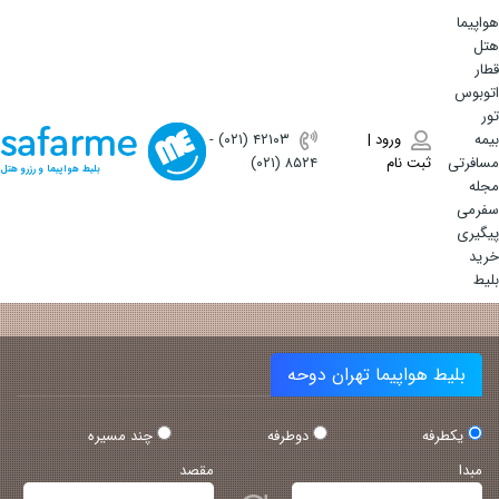
هواپیما
هتل
قطار
اتوبوس
تور
بیمه
ورود |
(۰۲۱) ۴٢١٠٣
-
مسافرتی
ثبت نام
(۰۲۱) ۸۵۲۴
بلیط هواپیما و رزرو هتل
مجله
سفرمی
پیگیری
خرید
بلیط
بلیط هواپیما تهران دوحه
یکطرفه
دوطرفه
چند مسیره
مبدا
مقصد