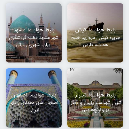
بلیط هواپیما کیش
بلیط هواپیما مشهد
جزیره کیش , مروارید خلیج
شهر مشهد قطب گردشگری
همیشه فارس
ایران، شهری زیارتی
بلیط هواپیما شیراز
بلیط هواپیما اصفهان
شیراز شهر سبز پایدار و فصل
اصفهان شهر معماری زیبای
بهارنارنج‌هایش
ایرانی