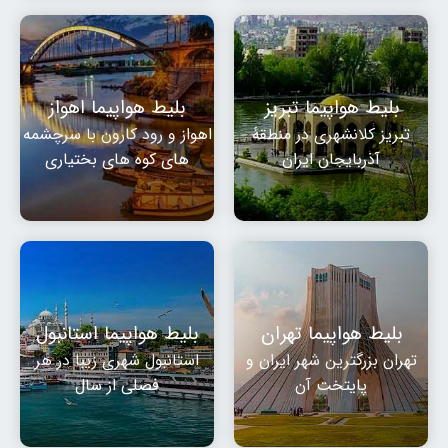
بلیط هواپیما تبریز
بلیط هواپیما اهواز
تبریز کلانشهری در منطقهٔ
اهواز و رود کارون با سرچشمه
آذربایجان ایران
های کوه های بختیاری
بلیط هواپیما تهران
بلیط هواپیما استانبول
تهران بزرگترین شهر ایران و
استانبول شهری زیبا در هر
پایتخت آن
فصلی از سال