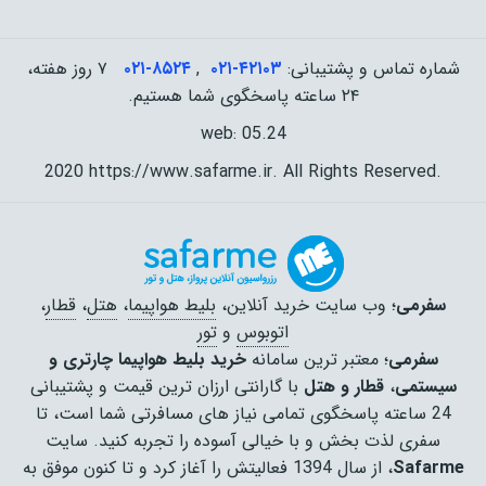
شماره تماس و پشتیبانی:
۰۲۱-۴٢١٠٣
,
۰۲۱-۸۵۲۴
۷ روز هفته،
۲۴ ساعته پاسخگوی شما هستیم.
web: 05.24
2020 https://www.safarme.ir. All Rights Reserved.
سفرمی
؛ وب سایت خرید آنلاین،
بلیط هواپیما
،
هتل
،
قطار
،
اتوبوس
و
تور
سفرمی
؛ معتبر ترین سامانه
خرید بلیط هواپیما چارتری و
سیستمی
،
قطار و هتل
با گارانتی ارزان ترین قیمت و پشتیبانی
24 ساعته پاسخگوی تمامی نیاز های مسافرتی شما است، تا
سفری لذت بخش و با خیالی آسوده را تجربه کنید. سایت
Safarme
، از سال 1394 فعالیتش را آغاز کرد و تا کنون موفق به