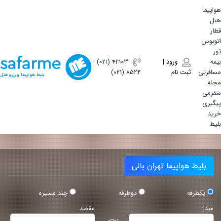
هواپیما
هتل
قطار
اتوبوس
تور
بیمه
ورود |
(۰۲۱) ۴٢١٠٣
-
مسافرتی
ثبت نام
(۰۲۱) ۸۵۲۴
بلیط هواپیما و رزرو هتل
مجله
سفرمی
پیگیری
خرید
بلیط
بلیط هواپیما تهران بالی
یکطرفه
دوطرفه
چند مسیره
مبدا
مقصد