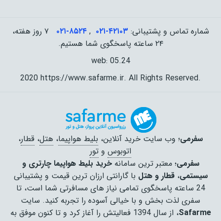
شماره تماس و پشتیبانی:
۰۲۱-۴٢١٠٣
,
۰۲۱-۸۵۲۴
۷ روز هفته،
۲۴ ساعته پاسخگوی شما هستیم.
web: 05.24
2020 https://www.safarme.ir. All Rights Reserved.
سفرمی
؛ وب سایت خرید آنلاین،
بلیط هواپیما
،
هتل
،
قطار
،
اتوبوس
و
تور
سفرمی
؛ معتبر ترین سامانه
خرید بلیط هواپیما چارتری و
سیستمی
،
قطار و هتل
با گارانتی ارزان ترین قیمت و پشتیبانی
24 ساعته پاسخگوی تمامی نیاز های مسافرتی شما است، تا
سفری لذت بخش و با خیالی آسوده را تجربه کنید. سایت
Safarme
، از سال 1394 فعالیتش را آغاز کرد و تا کنون موفق به