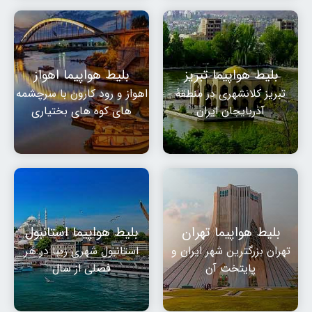
بلیط هواپیما تبریز
بلیط هواپیما اهواز
تبریز کلانشهری در منطقهٔ
اهواز و رود کارون با سرچشمه
آذربایجان ایران
های کوه های بختیاری
بلیط هواپیما تهران
بلیط هواپیما استانبول
تهران بزرگترین شهر ایران و
استانبول شهری زیبا در هر
پایتخت آن
فصلی از سال