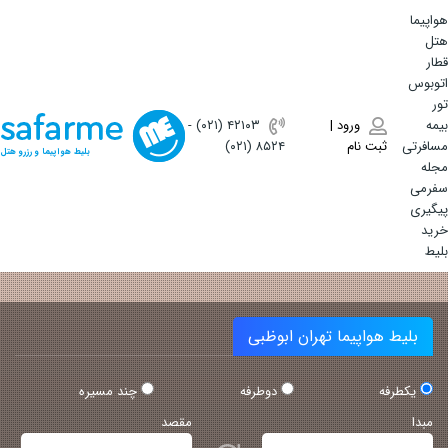
هواپیما
هتل
قطار
اتوبوس
تور
بیمه
ورود |
(۰۲۱) ۴٢١٠٣
-
مسافرتی
ثبت نام
(۰۲۱) ۸۵۲۴
بلیط هواپیما و رزرو هتل
مجله
سفرمی
پیگیری
خرید
بلیط
بلیط هواپیما تهران ابوظبی
یکطرفه
دوطرفه
چند مسیره
مبدا
مقصد