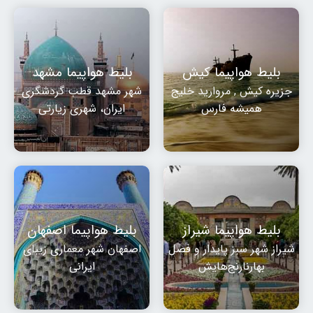
بلیط هواپیما کیش
بلیط هواپیما مشهد
جزیره کیش , مروارید خلیج
شهر مشهد قطب گردشگری
همیشه فارس
ایران، شهری زیارتی
بلیط هواپیما شیراز
بلیط هواپیما اصفهان
شیراز شهر سبز پایدار و فصل
اصفهان شهر معماری زیبای
بهارنارنج‌هایش
ایرانی