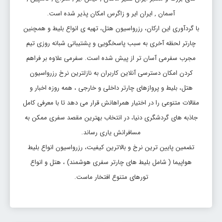
تاریخ رفت: 1405/5/19
آسمان , ایران ایر و زاگرس امکان پذیر شده است.
شیراز
عسلویه
قیمت:
با گردآوری این ارکان، رزرواسیون هتل، تهیه ی انواع بلیط و همچنین
PGU
SYZ
59,812,200 ریال
چارتر لحظه آخری به سبب پاسخگویی و پشتیبانی شبانه روزی تیم
بلیط شیراز عسلویه
مجرب سفرمی آسان تر از پیش شده است. سفرمی علاوه بر فراهم
کردن امکان دسترسی آنلاین کاربران به نازلترین نرخ رزرواسیون
تاریخ رفت: 1405/6/2
هتل، بلیط و پروازهای چارتر داخلی و خارجی ، همه روزه اخبار و
شیراز
عسلویه
قیمت:
PGU
SYZ
59,812,200 ریال
مقالات متنوعی را در اختیار همراهانش قرار می دهد تا با معرفی کامل
جاذبه های گردشگری دنیا، در انتخاب بهترین مقصد سفری ممکن به
بلیط شیراز عسلویه
مسافرانش یاری رساند.
تاریخ رفت: 1405/5/26
تضمین پایین ترین نرخ و بالاترین کیفیت، رزرواسیون انواع بلیط
شیراز
عسلویه
قیمت:
هواپیما ( شامل بلیط های چارتر سفری هوشمند) ، هتل و انواع
PGU
SYZ
59,812,200 ریال
تورهای متنوع افتخار ماست.