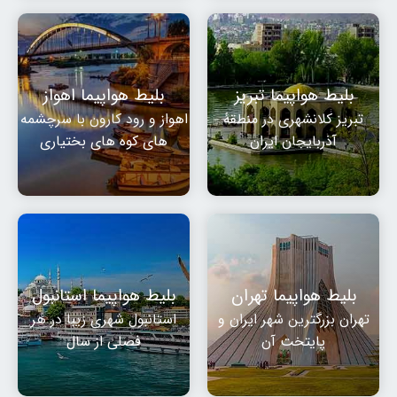
بلیط هواپیما تبریز
بلیط هواپیما اهواز
تبریز کلانشهری در منطقهٔ
اهواز و رود کارون با سرچشمه
آذربایجان ایران
های کوه های بختیاری
بلیط هواپیما تهران
بلیط هواپیما استانبول
تهران بزرگترین شهر ایران و
استانبول شهری زیبا در هر
پایتخت آن
فصلی از سال