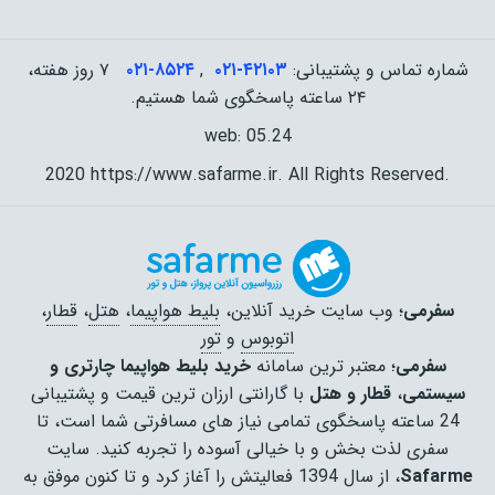
شماره تماس و پشتیبانی:
۰۲۱-۴٢١٠٣
,
۰۲۱-۸۵۲۴
۷ روز هفته،
۲۴ ساعته پاسخگوی شما هستیم.
web: 05.24
2020 https://www.safarme.ir. All Rights Reserved.
سفرمی
؛ وب سایت خرید آنلاین،
بلیط هواپیما
،
هتل
،
قطار
،
اتوبوس
و
تور
سفرمی
؛ معتبر ترین سامانه
خرید بلیط هواپیما چارتری و
سیستمی
،
قطار و هتل
با گارانتی ارزان ترین قیمت و پشتیبانی
24 ساعته پاسخگوی تمامی نیاز های مسافرتی شما است، تا
سفری لذت بخش و با خیالی آسوده را تجربه کنید. سایت
Safarme
، از سال 1394 فعالیتش را آغاز کرد و تا کنون موفق به