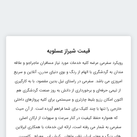
بلیط شیراز عسلویه
تاریخ رفت: 1405/6/4
شیراز
عسلویه
قیمت:
PGU
SYZ
59,590,000 ریال
قیمت شیراز عسلویه
بلیط شیراز عسلویه
رویکرد سفرمی عرضه کلیه خدمات مورد نیاز مسافران ماجراجو و علاقه
تاریخ رفت: 1405/6/3
شیراز
عسلویه
قیمت:
مندان به گردشگری با الهام از رنگ و بوی دنیای مدرن، آنلاین و سریع
PGU
SYZ
59,590,000 ریال
امروزی می باشد. سفرمی در راستای نیل بدین مقصود، با به کارگیری
از تیمی حرفه‌ای و برخورداری از دانش به روز صنعت گردشگری هم
بلیط شیراز عسلویه
اکنون امکان رزرو بلیط چارتری و سیستمی برای کلیه پروازهای داخلی
تاریخ رفت: 1405/5/20
خارجی را تنها با چند کلیک برای شما فراهم آورده است. از آن حیث
شیراز
عسلویه
قیمت:
SYZ
PGU
که همواره حفظ کیفیت در کنار سرعت و سهولت از ارکان اصلی
59,590,000 ریال
سفرمی به شمار می رفته است، ارائه این خدمات با همکاری ایرلاین
بلیط شیراز عسلویه
های بزرگ و معتبر ایران نظیر ماهان , کیش ایر , معراج , کاسپین ,