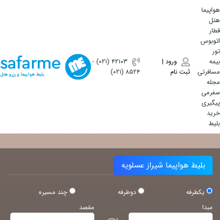
هواپیما
هتل
قطار
اتوبوس
تور
بیمه
ورود |
(۰۲۱) ۴٢١٠٣
-
مسافرتی
ثبت نام
(۰۲۱) ۸۵۲۴
بلیط هواپیما و رزرو هتل
مجله
سفرمی
پیگیری
خرید
بلیط
بلیط هواپیما شیراز عسلویه
یکطرفه
دوطرفه
چند مسیره
مبدا
مقصد