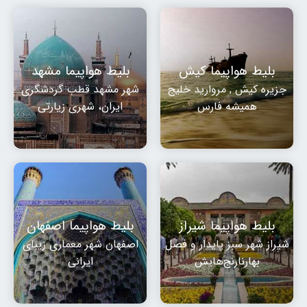
بلیط هواپیما کیش
بلیط هواپیما مشهد
جزیره کیش , مروارید خلیج
شهر مشهد قطب گردشگری
همیشه فارس
ایران، شهری زیارتی
بلیط هواپیما شیراز
بلیط هواپیما اصفهان
شیراز شهر سبز پایدار و فصل
اصفهان شهر معماری زیبای
بهارنارنج‌هایش
ایرانی