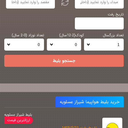
تاریخ رفت
تعداد بزرگسال
کودک(2-12سال)
تعداد نوزاد (0-2 سال)
جستجو بلیط
خرید بلیط هواپیما شیراز عسلویه
بلیط شیراز عسلویه
تاریخ رفت: 1405/5/21