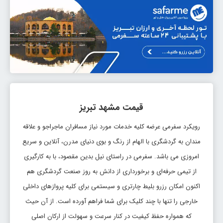
بلیط مشهد تبریز
تاریخ رفت: 1405/5/19
مشهد
تبریز
قیمت:
TBZ
MHD
28,179,000 ریال
بلیط مشهد تبریز
تاریخ رفت: 1405/5/18
قیمت مشهد تبریز
مشهد
تبریز
قیمت:
TBZ
MHD
رویکرد سفرمی عرضه کلیه خدمات مورد نیاز مسافران ماجراجو و علاقه
29,391,000 ریال
مندان به گردشگری با الهام از رنگ و بوی دنیای مدرن، آنلاین و سریع
بلیط مشهد تبریز
امروزی می باشد. سفرمی در راستای نیل بدین مقصود، با به کارگیری
تاریخ رفت: 1405/5/18
از تیمی حرفه‌ای و برخورداری از دانش به روز صنعت گردشگری هم
مشهد
تبریز
قیمت:
اکنون امکان رزرو بلیط چارتری و سیستمی برای کلیه پروازهای داخلی
TBZ
MHD
30,300,000 ریال
خارجی را تنها با چند کلیک برای شما فراهم آورده است. از آن حیث
بلیط مشهد تبریز
که همواره حفظ کیفیت در کنار سرعت و سهولت از ارکان اصلی