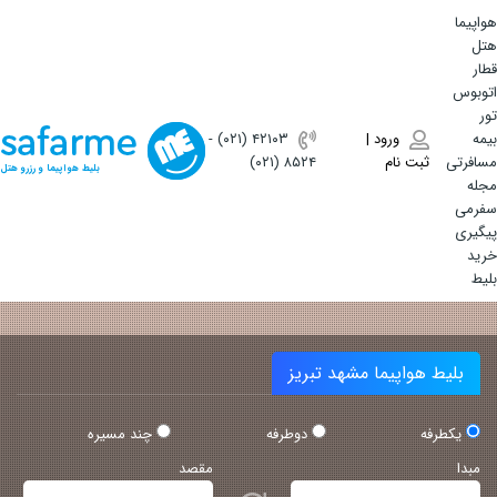
هواپیما
هتل
قطار
اتوبوس
تور
بیمه
ورود |
(۰۲۱) ۴٢١٠٣
-
مسافرتی
ثبت نام
(۰۲۱) ۸۵۲۴
بلیط هواپیما و رزرو هتل
مجله
سفرمی
پیگیری
خرید
بلیط
بلیط هواپیما مشهد تبریز
یکطرفه
دوطرفه
چند مسیره
مبدا
مقصد