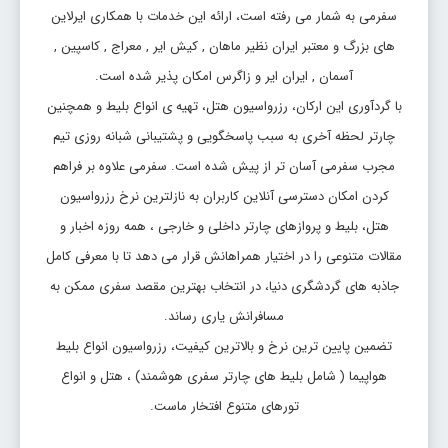
سفرمی به شمار می رفته است، ارائه این خدمات با همکاری ایرلاین
تاریخ رفت: 1405/5/18
های بزرگ و معتبر ایران نظیر ماهان , کیش ایر , معراج , کاسپین ,
مشهد
تبریز
قیمت:
TBZ
MHD
30,840,000 ریال
آسمان , ایران ایر و زاگرس امکان پذیر شده است.
با گردآوری این ارکان، رزرواسیون هتل، تهیه ی انواع بلیط و همچنین
بلیط مشهد تبریز
چارتر لحظه آخری به سبب پاسخگویی و پشتیبانی شبانه روزی تیم
تاریخ رفت: 1405/5/20
مجرب سفرمی آسان تر از پیش شده است. سفرمی علاوه بر فراهم
مشهد
تبریز
قیمت:
کردن امکان دسترسی آنلاین کاربران به نازلترین نرخ رزرواسیون
TBZ
MHD
32,004,800 ریال
هتل، بلیط و پروازهای چارتر داخلی و خارجی ، همه روزه اخبار و
بلیط مشهد تبریز
مقالات متنوعی را در اختیار همراهانش قرار می دهد تا با معرفی کامل
جاذبه های گردشگری دنیا، در انتخاب بهترین مقصد سفری ممکن به
تاریخ رفت: 1405/5/19
مشهد
تبریز
قیمت:
مسافرانش یاری رساند.
TBZ
MHD
32,071,400 ریال
تضمین پایین ترین نرخ و بالاترین کیفیت، رزرواسیون انواع بلیط
هواپیما ( شامل بلیط های چارتر سفری هوشمند) ، هتل و انواع
تورهای متنوع افتخار ماست.