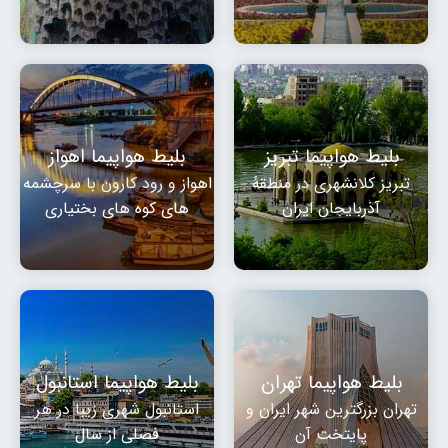
بلیط هواپیما تبریز
بلیط هواپیما اهواز
تبریز کلانشهری در منطقهٔ
اهواز و رود کارون با سرچشمه
آذربایجان ایران
های کوه های بختیاری
بلیط هواپیما تهران
بلیط هواپیما استانبول
تهران بزرگترین شهر ایران و
استانبول شهری زیبا در هر
پایتخت آن
فصلی از سال