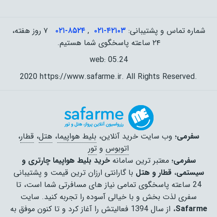
شماره تماس و پشتیبانی:
۰۲۱-۴٢١٠٣
,
۰۲۱-۸۵۲۴
۷ روز هفته،
۲۴ ساعته پاسخگوی شما هستیم.
web: 05.24
2020 https://www.safarme.ir. All Rights Reserved.
سفرمی
؛ وب سایت خرید آنلاین،
بلیط هواپیما
،
هتل
،
قطار
،
اتوبوس
و
تور
سفرمی
؛ معتبر ترین سامانه
خرید بلیط هواپیما چارتری و
سیستمی
،
قطار و هتل
با گارانتی ارزان ترین قیمت و پشتیبانی
24 ساعته پاسخگوی تمامی نیاز های مسافرتی شما است، تا
سفری لذت بخش و با خیالی آسوده را تجربه کنید. سایت
Safarme
، از سال 1394 فعالیتش را آغاز کرد و تا کنون موفق به