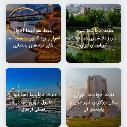
بلیط هواپیما تبریز
بلیط هواپیما اهواز
تبریز کلانشهری در منطقهٔ
اهواز و رود کارون با سرچشمه
آذربایجان ایران
های کوه های بختیاری
بلیط هواپیما تهران
بلیط هواپیما استانبول
تهران بزرگترین شهر ایران و
استانبول شهری زیبا در هر
پایتخت آن
فصلی از سال