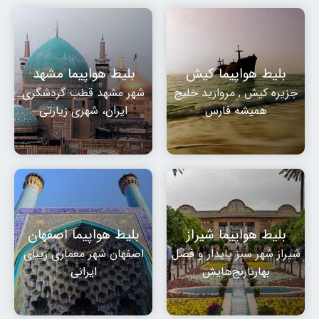
بلیط هواپیما کیش
بلیط هواپیما مشهد
جزیره کیش , مروارید خلیج
شهر مشهد قطب گردشگری
همیشه فارس
ایران، شهری زیارتی
بلیط هواپیما شیراز
بلیط هواپیما اصفهان
شیراز شهر سبز پایدار و فصل
اصفهان شهر معماری زیبای
بهارنارنج‌هایش
ایرانی