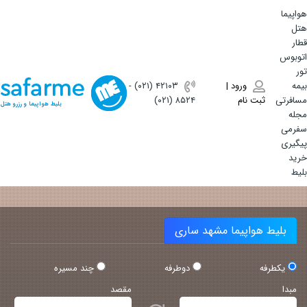
هواپیما
هتل
قطار
اتوبوس
تور
بیمه
ورود |
(۰۲۱) ۴٢١٠٣
-
مسافرتی
ثبت نام
(۰۲۱) ۸۵۲۴
بلیط هواپیما و رزرو هتل
مجله
سفرمی
پیگیری
خرید
بلیط
بلیط هواپیما مشهد ساری
یکطرفه
دوطرفه
چند مسیره
مبدا
مقصد