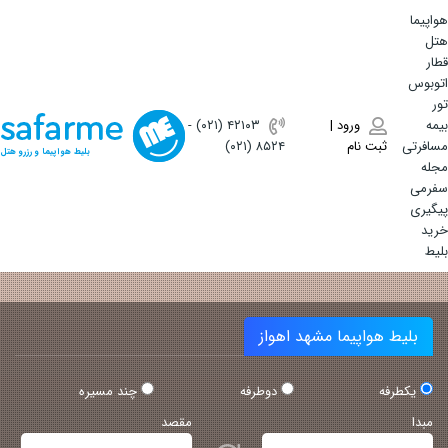
هواپیما
هتل
قطار
اتوبوس
تور
بیمه
ورود |
(۰۲۱) ۴٢١٠٣
-
مسافرتی
ثبت نام
(۰۲۱) ۸۵۲۴
بلیط هواپیما و رزرو هتل
مجله
سفرمی
پیگیری
خرید
بلیط
بلیط هواپیما مشهد اهواز
یکطرفه
دوطرفه
چند مسیره
مبدا
مقصد