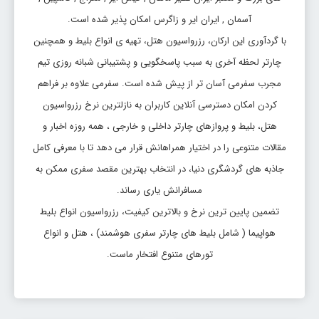
تاریخ رفت: 1405/5/20
آسمان , ایران ایر و زاگرس امکان پذیر شده است.
مشهد
اهواز
قیمت:
با گردآوری این ارکان، رزرواسیون هتل، تهیه ی انواع بلیط و همچنین
AWZ
MHD
40,299,000 ریال
چارتر لحظه آخری به سبب پاسخگویی و پشتیبانی شبانه روزی تیم
بلیط مشهد اهواز
مجرب سفرمی آسان تر از پیش شده است. سفرمی علاوه بر فراهم
کردن امکان دسترسی آنلاین کاربران به نازلترین نرخ رزرواسیون
تاریخ رفت: 1405/5/17
هتل، بلیط و پروازهای چارتر داخلی و خارجی ، همه روزه اخبار و
مشهد
اهواز
قیمت:
AWZ
MHD
40,840,000 ریال
مقالات متنوعی را در اختیار همراهانش قرار می دهد تا با معرفی کامل
جاذبه های گردشگری دنیا، در انتخاب بهترین مقصد سفری ممکن به
بلیط مشهد اهواز
مسافرانش یاری رساند.
تاریخ رفت: 1405/5/19
تضمین پایین ترین نرخ و بالاترین کیفیت، رزرواسیون انواع بلیط
مشهد
اهواز
قیمت:
هواپیما ( شامل بلیط های چارتر سفری هوشمند) ، هتل و انواع
AWZ
MHD
43,160,300 ریال
تورهای متنوع افتخار ماست.