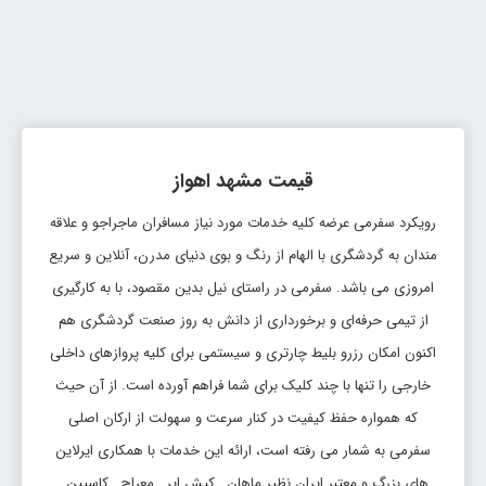
بلیط مشهد اهواز
تاریخ رفت: 1405/5/18
مشهد
اهواز
قیمت:
AWZ
MHD
36,461,000 ریال
قیمت مشهد اهواز
بلیط مشهد اهواز
رویکرد سفرمی عرضه کلیه خدمات مورد نیاز مسافران ماجراجو و علاقه
تاریخ رفت: 1405/5/18
مشهد
اهواز
قیمت:
مندان به گردشگری با الهام از رنگ و بوی دنیای مدرن، آنلاین و سریع
AWZ
MHD
36,461,000 ریال
امروزی می باشد. سفرمی در راستای نیل بدین مقصود، با به کارگیری
از تیمی حرفه‌ای و برخورداری از دانش به روز صنعت گردشگری هم
بلیط مشهد اهواز
اکنون امکان رزرو بلیط چارتری و سیستمی برای کلیه پروازهای داخلی
تاریخ رفت: 1405/5/20
خارجی را تنها با چند کلیک برای شما فراهم آورده است. از آن حیث
مشهد
اهواز
قیمت:
MHD
AWZ
که همواره حفظ کیفیت در کنار سرعت و سهولت از ارکان اصلی
40,299,000 ریال
سفرمی به شمار می رفته است، ارائه این خدمات با همکاری ایرلاین
بلیط مشهد اهواز
های بزرگ و معتبر ایران نظیر ماهان , کیش ایر , معراج , کاسپین ,