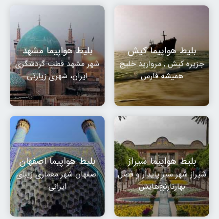
بلیط هواپیما کیش
بلیط هواپیما مشهد
جزیره کیش , مروارید خلیج
شهر مشهد قطب گردشگری
همیشه فارس
ایران، شهری زیارتی
بلیط هواپیما شیراز
بلیط هواپیما اصفهان
شیراز شهر سبز پایدار و فصل
اصفهان شهر معماری زیبای
بهارنارنج‌هایش
ایرانی