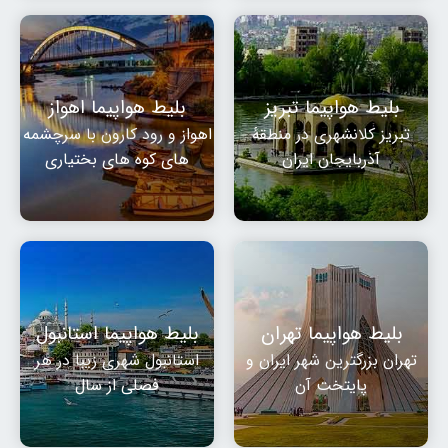
بلیط هواپیما تبریز
بلیط هواپیما اهواز
تبریز کلانشهری در منطقهٔ
اهواز و رود کارون با سرچشمه
آذربایجان ایران
های کوه های بختیاری
بلیط هواپیما تهران
بلیط هواپیما استانبول
تهران بزرگترین شهر ایران و
استانبول شهری زیبا در هر
پایتخت آن
فصلی از سال