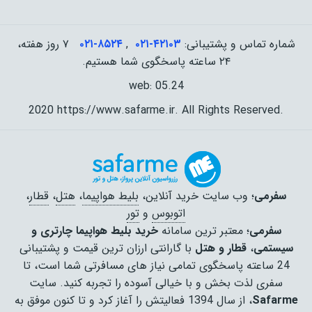
شماره تماس و پشتیبانی:
۰۲۱-۴٢١٠٣
,
۰۲۱-۸۵۲۴
۷ روز هفته،
۲۴ ساعته پاسخگوی شما هستیم.
web: 05.24
2020 https://www.safarme.ir. All Rights Reserved.
سفرمی
؛ وب سایت خرید آنلاین،
بلیط هواپیما
،
هتل
،
قطار
،
اتوبوس
و
تور
سفرمی
؛ معتبر ترین سامانه
خرید بلیط هواپیما چارتری و
سیستمی
،
قطار و هتل
با گارانتی ارزان ترین قیمت و پشتیبانی
24 ساعته پاسخگوی تمامی نیاز های مسافرتی شما است، تا
سفری لذت بخش و با خیالی آسوده را تجربه کنید. سایت
Safarme
، از سال 1394 فعالیتش را آغاز کرد و تا کنون موفق به