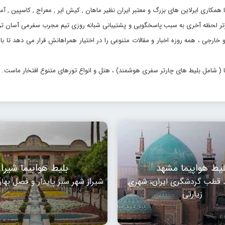
مکاری ایرلاین های بزرگ و معتبر ایران نظیر ماهان , کیش ایر , معراج , کاسپین , آس
چارتر لحظه آخری به سبب پاسخگویی و پشتیبانی شبانه روزی تیم مجرب سفرمی آسان ت
 و خارجی ، همه روزه اخبار و مقالات متنوعی را در اختیار همراهانش قرار می دهد تا
ا ( شامل بلیط های چارتر سفری هوشمند) ، هتل و انواع تورهای متنوع افتخار ماست.
لیط هواپیما مشهد
بلیط هواپیما شیراز
 قطب گردشگری ایران، شهری
شیراز شهر سبز پایدار و فصل بهار
زیارتی