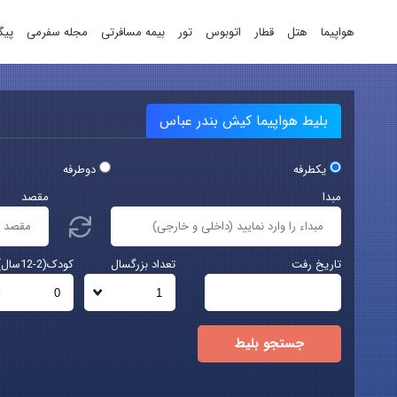
هواپیما
هتل
قطار
اتوبوس
تور
بیمه مسافرتی
مجله سفرمی
پیگ
بلیط هواپیما کیش بندر عباس
یکطرفه
دوطرفه
مبدا
مقصد
تاریخ رفت
تعداد بزرگسال
کودک(2-12سال)
جستجو بلیط