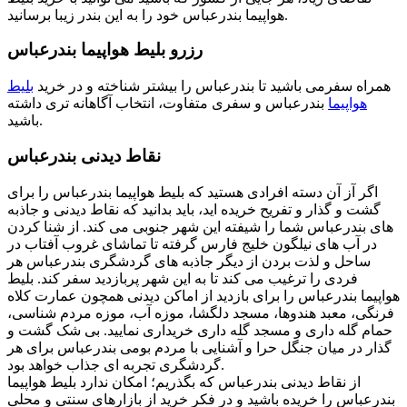
هواپیما بندرعباس خود را به این بندر زیبا برسانید.
رزرو بلیط هواپیما بندرعباس
همراه سفرمی باشید تا بندرعباس را بیشتر شناخته و در خرید
بلیط
هواپیما
بندرعباس و سفری متفاوت، انتخاب آگاهانه تری داشته
باشید.
نقاط دیدنی بندرعباس
اگر آز آن دسته افرادی هستید که بلیط هواپیما بندرعباس را برای
گشت و گذار و تفریح خریده اید، باید بدانید که نقاط دیدنی و جاذبه
های بندرعباس شما را شیفته این شهر جنوبی می کند. از شنا کردن
در آب های نیلگون خلیج فارس گرفته تا تماشای غروب آفتاب در
ساحل و لذت بردن از دیگر جاذبه های گردشگری بندرعباس هر
فردی را ترغیب می کند تا به این شهر پربازدید سفر کند. بلیط
هواپیما بندرعباس را برای بازدید از اماکن دیدنی همچون عمارت کلاه
فرنگی، معبد هندوها، مسجد دلگشا، موزه آب، موزه مردم شناسی،
حمام گله داری و مسجد گله داری خریداری نمایید. بی شک گشت و
گذار در میان جنگل حرا و آشنایی با مردم بومی بندرعباس برای هر
گردشگری تجربه ای جذاب خواهد بود.
از نقاط دیدنی بندرعباس که بگذریم؛ امکان ندارد بلیط هواپیما
بندرعباس را خریده باشید و در فکر خرید از بازارهای سنتی و محلی