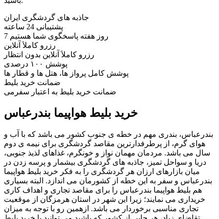
باشید.
جاذبه های گردشگری ایران
پشتیبانی 24 ساعته
7 روز هفته پاسخگوی شما هستیم
رزرو کاملاَ آنلاین
رزرو کاملاَ آنلاین بدون انتظار
پوشش ۱۰۰ درصدی
پوشش کامل پرواز ها، هتل ها و قطار ها
ضمانت خرید بلیط
ضمانت خرید بلیط به اعتبار سفرمی
خرید بلیط هواپیما بندرعباس
بندرعباس، بندری مهم در خطه ی جنوب کشور می باشد که با آب و
هوای گرم، از پرطرفدارترین مقاصد گردشگری برای نیمه ی دوم
سال می باشد. مردمان مهمان نواز و خونگرم، غذاهای لذیذ جنوبی،
دریا و سواحل تمیز، جاذبه های گردشگری بیشمار و پرسه زدن در
میان بازارهای ارزان هر گردشگری را به فکر خرید بلیط هواپیما
بندرعباس و سفر به این خطه از کشورمان می اندازد. البته بسیاری
هم بلیط هواپیما بندرعباس را برای مقاصد تجاری و اهداف کاری
خریداری می نمایند؛ زیرا این شهر در استان هرمزگان از موقعیت
تجاری مناسبی برخوردار می باشد. ازهمین رو با توجه به میزان
تقاضای زیاد، هر جایی از کشور که باشید می توانید با خرید بلیط