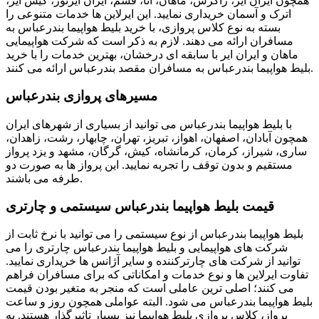
همچون ایران ایر، زاگرس، ماهان، آتا، قشم، ایران ایرتور، کیش ایر،
اترک و آسمان خریداری نمایید. این ایرلاین ها خدمات متنوعی را
بسته به نوع کلاس پروازی، با خرید بلیط هواپیما بندرعباس به
مسافران ارائه می دهند. لازم به ذکر است که شرکت هواپیمایی
ماهان و ایران ایر با سابقه ای درخشان، بهترین خدمات را با خرید
بلیط هواپیما بندرعباس به مسافران مقصد بندرعباس ارائه می کنند.
مسیرهای پروازی بندرعباس
با بلیط هواپیما بندرعباس می توانید از بسیاری از شهرهای ایران
همچون آبادان، اصفهان، اهواز، تبریز، تهران، چابهار، رشت، زاهدان،
ساری، شیراز، کرمان، کرمانشاه، کیش، گرگان، مشهد و یزد پرواز
مستقیم و بدون توقف را تجربه نمایید. این پرواز ها به صورت دو
طرفه می باشند.
قیمت بلیط هواپیما بندرعباس سیستمی و چارتری
بلیط هواپیما بندرعباس از نوع سیستمی را می توانید با نرخ ثابت از
شرکت های هواپیمایی و بلیط هواپیما بندرعباس چارتری را می
توانید از شرکت های چارترکننده و سایر آژانس ها خریداری نمایید.
تفاوت ایرلاین ها و نوع خدمات و امکاناتی که برای مسافران فراهم
می کنند؛ اصلی ترین عاملی است که منجر به متغیر بودن قیمت
بلیط هواپیما بندرعباس می شود. البته عواملی همچون روز و ساعت
پرواز، کلاس پروازی بلیط هواپیما نیز بسیار تاثیرگذار هستند. به