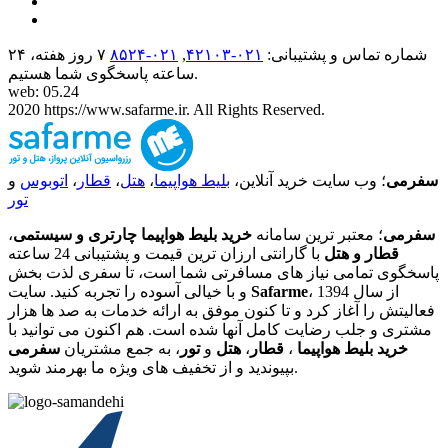
شماره تماس و پشتیبانی:
۰۲۱-۴٢١٠٣
,
۰۲۱-۸۵۲۴
۷ روز هفته، ۲۴
ساعته پاسخگوی شما هستیم.
web: 05.24
2020 https://www.safarme.ir. All Rights Reserved.
سفرمی
؛ وب سایت خرید آنلاین،
بلیط هواپیما
،
هتل
،
قطار
،
اتوبوس
و
تور
سفرمی
؛ معتبر ترین سامانه
خرید بلیط هواپیما چارتری و سیستمی
،
قطار و هتل
با گارانتی ارزان ترین قیمت و پشتیبانی 24 ساعته
پاسخگوی تمامی نیاز های مسافرتی شما است، تا سفری لذت بخش
، از سال 1394
Safarme
و با خیالی آسوده را تجربه کنید. سایت
فعالیتش را آغاز کرد و تا کنون موفق به ارائه خدمات به صد ها هزار
مشتری و جلب رضایت کامل آنها شده است. هم اکنون می توانید با
خرید بلیط هواپیما
،
قطار
،
هتل
و
تور
، به جمع مشتریان
سفرمی
بپیوندید و از تخفیف های ویژه ما بهرمند شوید.