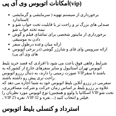
امکانات اتوبوس وی آی پی(vip)
برخورداری از سیستم تهویه ( سرمایشی و گرمایشی
)استاندارد
صندلی های بزرگ تر و راحت تر با قابلیت تخت خواب شو و
نیمه تخته خواب شو
برخورداری از مانیتور شخصی برای تماشای فیلم و گوش
دادن به موسیقی
ارائه میان وعده درطول سفر
ارائه سرویس وای فای و شارژر گوشی (در برخی اتوبوس
های وی آی پی)
شرایط رفاهی فوق باعث می شود تا افرادی که قصد خرید بلیط
اتوبوس تهران استانبول و سایر سفرهای خارج از کشورکه به
صورت زمینی را دارند، به دنبال رزرو اتوبوس VIPباشند تا سفر
راحت تری پیش رو داشته باشند.
سفرمی در رزرو آنلاین بلیط اتوبوس خود به شما اجازه می دهد که
علاوه بر رزرو بلیط بر اساس زمان حرکت و شرکت مسافربری،
نوع اتوبوس مورد نظرتان را (اسکانیا یا ولوو و همچنین VIP تخت شو
، VIP 25 نفره ،VIP 32 نفره و ...) فیلتر و انتخاب کنید.
استرداد و کنسلی بلیط اتوبوس