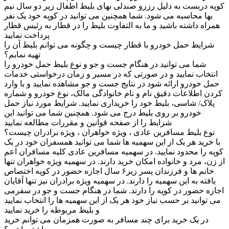
کوپه دربست به دلیل رزرو صندلی بهای بلیط اطفال زیر دو سال نیم
بها محاسبه می شود. شما همچنین می توانید در کوپه خود یک نفر
همراه داشته باشید و ما به التفاوت بلیط را در قطار به رئیس قطار
پرداخت نمایید
شرایط حمل خودرو با قطار چیست و چگونه می توانم بلیط آن را
تهیه نمایم؟
شما می توانید در هنگام جست و جو و نوع بلیط حمل خودرو را
انتخاب نمایید و در صورتی که در مسیر و زمان درخواستی خدمات
حمل خودرو ارائه شود در نتایج جست و جو مشاهده نمایید و با وارد
کردن اطلاعات دقیق نام و نام خانوادگی مالک، نوع خودرو و شماره
پلاک/ شاسی، بلیط خود را خریداری نمایید. شرایط مورد نیاز حمل
خودرو بر روی بلیط درج می شود. همچنین شما می توانید این
شرایط را از صفحه قوانین و مقررات مطالعه نمایید
نوع بلیط مسافرین عادی ، ویژه خواهران ، ویژه برادران چیست؟
با خرید هر یک از این سهمیه ها شما می توانید همسفران خود در یک
کوپه را محدود نمایید. در سهمیه مسافرین عادی کلیه مسافران اعم
از زن، مرد و خانواده امکان خرید دارند. در سهمیه ویژه خواهران تنها
خانم ها و فرزندان پسر زیر۶ سال اجازه حضور در کوپه اختصاص
یافته به این سهمیه را دارند. در سهمیه ویژه برادران نیز تنها آقایان
اجازه حضور در کوپه را دارند. شما در هنگام جست و جو در سفرمی
می توانید بر حسب نیاز خود هر یک از این سهمیه ها را انتخاب نمایید
و بلیط مربوطه را خرید نمایید
در یک خرید برای چند مسافر به صورت همزمان می توانم خرید