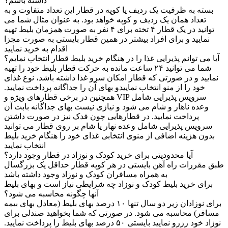
داشته باشم؟
بسته به ظرفیت یک ردیف یا کوپه در قطار این تعداد متفاوت و به
تعداد همان یک ردیف و کوپه خواهد بود. به عنوان مثال شما می
توانید در یک قطار ۴ تخته برای ۴ نفر به صورت همزمان بلیط تهیه
نمایید و برای افراد بیشتر در همین قطار بایستی به صورت مجزا
اقدام به خرید نمایید
آیا می توانم پذیرایی غذا را در هنگام خرید بلیط قطار انتخاب نمایم؟
شما می توانید ۲۴ ساعت مانده به حرکت قطار بلیط خود را تهیه
نمایید و در صورتی که قطار امکان سرو غذا داشته باشد، نوع غذای
خود را از منو انتخاب نماییدو بهای آن را جداگانه پرداخت نمایید.
همچنین در برخی قطارهای ویژه و VIP سرویس پذیرایی شامل
وعده ناهار و شام می شود و نیازی نیست بهای جداگانه بابت آن
پرداخت نمایید. در قطارهایی چون فدک نیز در صورت داشتن
سرویس پذیرایی شامل وعده نهار یا شام بر روی قطار می توانید
بدون هزینه اضافی از منوی انتخابی غذای خود را هنگام خرید بلیط
انتخاب نمایید
آیا محدودیتی برای خرید کودک و نوزاد در قطار وجود دارد؟
طبق مقررات راه آهن بایستی در هر کوپه قطار حداقل یک بزرگسال
به همراه مسافران کودک و نوزاد وجود داشته باشد
برای خرید بلیط کودک و نوزاد چه شرایطی نیاز است و بهای بلیط
آنها چگونه محاسبه می شود؟
برای نوزادان زیر دو سال تنها ۱۰ درصد بهای بلیط (معادل بهای بیمه
مسافر) محاسبه می شود. در صورتی که شما بخواهید صندلی برای
نوزاد خود رزرو نمایید بایستی ۵۰ درصد بهای بلیط را پرداخت نمایید.