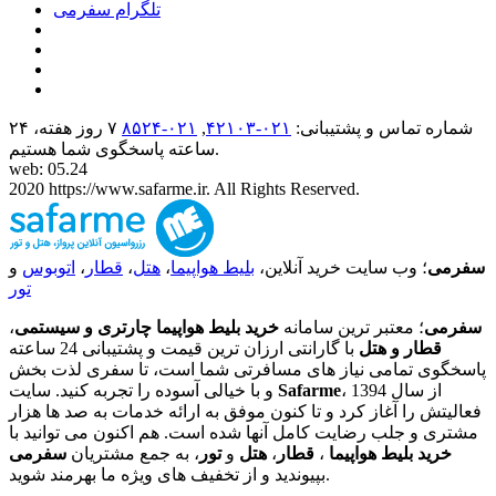
تلگرام سفرمی
شماره تماس و پشتیبانی:
۰۲۱-۴٢١٠٣
,
۰۲۱-۸۵۲۴
۷ روز هفته، ۲۴
ساعته پاسخگوی شما هستیم.
web: 05.24
2020 https://www.safarme.ir. All Rights Reserved.
سفرمی
؛ وب سایت خرید آنلاین،
بلیط هواپیما
،
هتل
،
قطار
،
اتوبوس
و
تور
سفرمی
؛ معتبر ترین سامانه
خرید بلیط هواپیما چارتری و سیستمی
،
قطار و هتل
با گارانتی ارزان ترین قیمت و پشتیبانی 24 ساعته
پاسخگوی تمامی نیاز های مسافرتی شما است، تا سفری لذت بخش
، از سال 1394
Safarme
و با خیالی آسوده را تجربه کنید. سایت
فعالیتش را آغاز کرد و تا کنون موفق به ارائه خدمات به صد ها هزار
مشتری و جلب رضایت کامل آنها شده است. هم اکنون می توانید با
خرید بلیط هواپیما
،
قطار
،
هتل
و
تور
، به جمع مشتریان
سفرمی
بپیوندید و از تخفیف های ویژه ما بهرمند شوید.