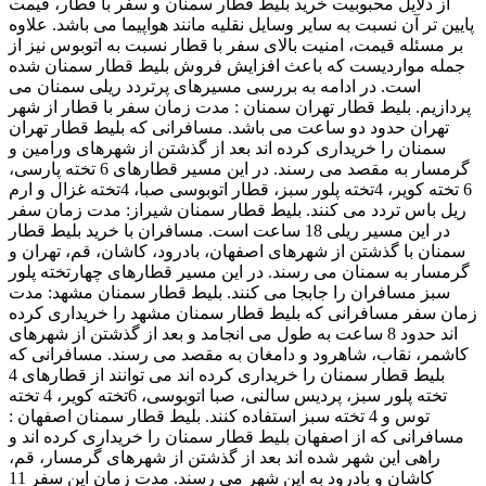
از دلایل محبوبیت خرید بلیط قطار سمنان و سفر با قطار، قیمت
پایین تر آن نسبت به سایر وسایل نقلیه مانند هواپیما می باشد. علاوه
بر مسئله قیمت، امنیت بالای سفر با قطار نسبت به اتوبوس نیز از
جمله مواردیست که باعث افزایش فروش بلیط قطار سمنان شده
است. در ادامه به بررسی مسیرهای پرتردد ریلی سمنان می
پردازیم. بلیط قطار تهران سمنان : مدت زمان سفر با قطار از شهر
تهران حدود دو ساعت می باشد. مسافرانی که بلیط قطار تهران
سمنان را خریداری کرده اند بعد از گذشتن از شهرهای ورامین و
گرمسار به مقصد می رسند. در این مسیر قطارهای 6 تخته پارسی،
6 تخته کویر، 4تخته پلور سبز، قطار اتوبوسی صبا، 4تخته غزال و ارم
ریل باس تردد می کنند. بلیط قطار سمنان شیراز: مدت زمان سفر
در این مسیر ریلی 18 ساعت است. مسافران با خرید بلیط قطار
سمنان با گذشتن از شهرهای اصفهان، بادرود، کاشان، قم، تهران و
گرمسار به سمنان می رسند. در این مسیر قطارهای چهارتخته پلور
سبز مسافران را جابجا می کنند. بلیط قطار سمنان مشهد: مدت
زمان سفر مسافرانی که بلیط قطار سمنان مشهد را خریداری کرده
اند حدود 8 ساعت به طول می انجامد و بعد از گذشتن از شهرهای
کاشمر، نقاب، شاهرود و دامغان به مقصد می رسند. مسافرانی که
بلیط قطار سمنان را خریداری کرده اند می توانند از قطارهای 4
تخته پلور سبز، پردیس سالنی، صبا اتوبوسی، 6تخته کویر، 4 تخته
توس و 4 تخته سبز استفاده کنند. بلیط قطار سمنان اصفهان :
مسافرانی که از اصفهان بلیط قطار سمنان را خریداری کرده اند و
راهی این شهر شده اند بعد از گذشتن از شهرهای گرمسار، قم،
کاشان و بادرود به این شهر می رسند. مدت زمان این سفر 11