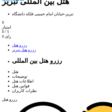
هتل بین المللی تبریز
تبریز-خيابان امام خمينی فلكه دانشگاه
0
امتیاز
0
/
5
رای
0
رزرو هتل
رزرو هتل تبریز
رزرو هتل بین المللی
هتل
توضیحات
اطلاعات هتل
قوانین هتل
نظرات کاربران
رزرو هتل