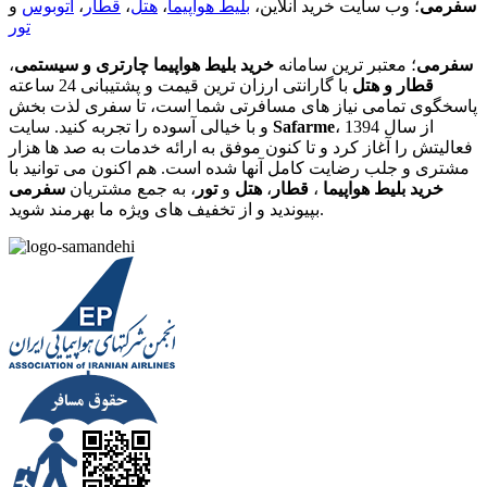
سفرمی
؛ وب سایت خرید آنلاین،
بلیط هواپیما
،
هتل
،
قطار
،
اتوبوس
و
تور
سفرمی
؛ معتبر ترین سامانه
خرید بلیط هواپیما چارتری و سیستمی
،
قطار و هتل
با گارانتی ارزان ترین قیمت و پشتیبانی 24 ساعته
پاسخگوی تمامی نیاز های مسافرتی شما است، تا سفری لذت بخش
، از سال 1394
Safarme
و با خیالی آسوده را تجربه کنید. سایت
فعالیتش را آغاز کرد و تا کنون موفق به ارائه خدمات به صد ها هزار
مشتری و جلب رضایت کامل آنها شده است. هم اکنون می توانید با
خرید بلیط هواپیما
،
قطار
،
هتل
و
تور
، به جمع مشتریان
سفرمی
بپیوندید و از تخفیف های ویژه ما بهرمند شوید.