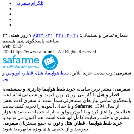
تلگرام سفرمی
شماره تماس و پشتیبانی:
۰۲۱-۴٢١٠٣
,
۰۲۱-۸۵۲۴
۷ روز هفته، ۲۴
ساعته پاسخگوی شما هستیم.
web: 05.24
2020 https://www.safarme.ir. All Rights Reserved.
سفرمی
؛ وب سایت خرید آنلاین،
بلیط هواپیما
،
هتل
،
قطار
،
اتوبوس
و
تور
سفرمی
؛ معتبر ترین سامانه
خرید بلیط هواپیما چارتری و سیستمی
،
قطار و هتل
با گارانتی ارزان ترین قیمت و پشتیبانی 24 ساعته
پاسخگوی تمامی نیاز های مسافرتی شما است، تا سفری لذت بخش
، از سال 1394
Safarme
و با خیالی آسوده را تجربه کنید. سایت
فعالیتش را آغاز کرد و تا کنون موفق به ارائه خدمات به صد ها هزار
مشتری و جلب رضایت کامل آنها شده است. هم اکنون می توانید با
خرید بلیط هواپیما
،
قطار
،
هتل
و
تور
، به جمع مشتریان
سفرمی
بپیوندید و از تخفیف های ویژه ما بهرمند شوید.