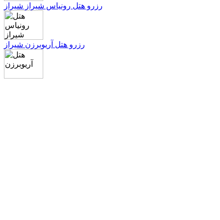
رزرو هتل رونياس شيراز شیراز
رزرو هتل آریوبرزن شیراز