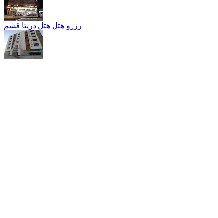
رزرو هتل هتل دریتا قشم