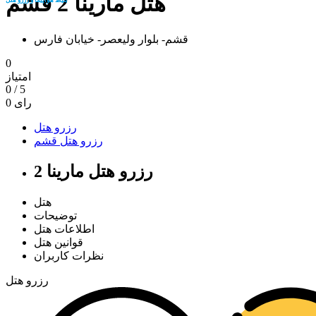
هتل مارینا 2 قشم
قشم- بلوار وليعصر- خیابان فارس
0
امتیاز
0
/
5
رای
0
رزرو هتل
رزرو هتل قشم
رزرو هتل مارینا 2
هتل
توضیحات
اطلاعات هتل
قوانین هتل
نظرات کاربران
رزرو هتل