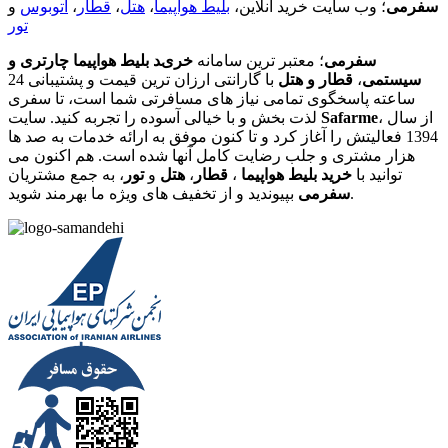
سفرمی
؛ وب سایت خرید آنلاین،
بلیط هواپیما
،
هتل
،
قطار
،
اتوبوس
و
تور
سفرمی
؛ معتبر ترین سامانه
خرید بلیط هواپیما چارتری و
سیستمی
،
قطار و هتل
با گارانتی ارزان ترین قیمت و پشتیبانی 24
ساعته پاسخگوی تمامی نیاز های مسافرتی شما است، تا سفری
، از سال
Safarme
لذت بخش و با خیالی آسوده را تجربه کنید. سایت
1394 فعالیتش را آغاز کرد و تا کنون موفق به ارائه خدمات به صد ها
هزار مشتری و جلب رضایت کامل آنها شده است. هم اکنون می
توانید با
خرید بلیط هواپیما
،
قطار
،
هتل
و
تور
، به جمع مشتریان
بپیوندید و از تخفیف های ویژه ما بهرمند شوید.
سفرمی