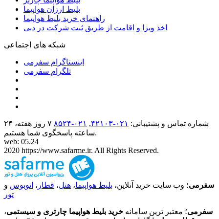
بلیط ارزان هواپیما
راهنمای خرید بلیط هواپیما
اخذ ویزا و اقامت از طریق ثبت شرکت در دبی
شبکه های اجتماعی
اینستاگرام سفرمی
تلگرام سفرمی
شماره تماس و پشتیبانی:
۰۲۱-۴٢١٠٣
,
۰۲۱-۸۵۲۴
۷ روز هفته، ۲۴
ساعته پاسخگوی شما هستیم.
web: 05.24
2020 https://www.safarme.ir. All Rights Reserved.
سفرمی
؛ وب سایت خرید آنلاین،
بلیط هواپیما
،
هتل
،
قطار
،
اتوبوس
و
تور
سفرمی
؛ معتبر ترین سامانه
خرید بلیط هواپیما چارتری و سیستمی
،