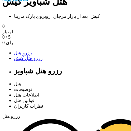
هتل شباویز کیش
کیش- بعد از بازار مرجان- روبروی پارک مارینا
0
امتیاز
0
/
5
رای
0
رزرو هتل
رزرو هتل کیش
رزرو هتل شباویز
هتل
توضیحات
اطلاعات هتل
قوانین هتل
نظرات کاربران
رزرو هتل