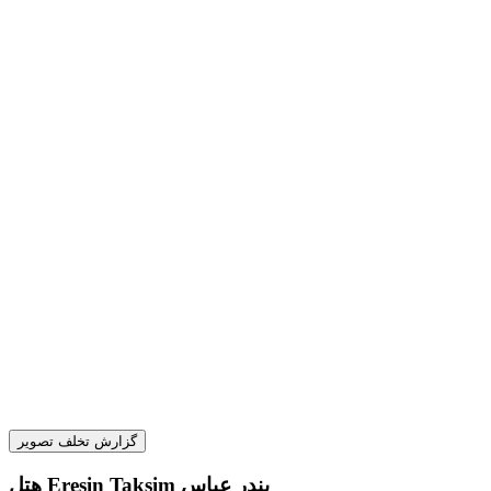
گزارش تخلف تصویر
هتل Eresin Taksim بندر عباس